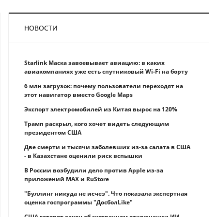
НОВОСТИ
Starlink Маска завоевывает авиацию: в каких
авиакомпаниях уже есть спутниковый Wi-Fi на борту
6 млн загрузок: почему пользователи переходят на
этот навигатор вместо Google Maps
Экспорт электромобилей из Китая вырос на 120%
Трамп раскрыл, кого хочет видеть следующим
президентом США
Две смерти и тысячи заболевших из-за салата в США
- в Казахстане оценили риск вспышки
В России возбудили дело против Apple из-за
приложений MAX и RuStore
"Буллинг никуда не исчез". Что показала экспертная
оценка госпрограммы "ДосболLike"
США готовят закон об экстренном отключении ИИ