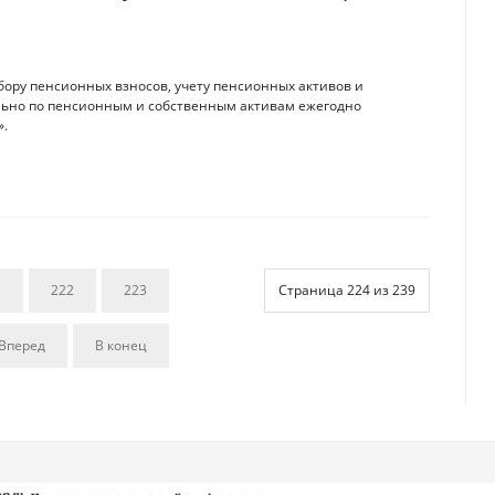
ору пенсионных взносов, учету пенсионных активов и
льно по пенсионным и собственным активам ежегодно
».
1
222
223
Страница 224 из 239
Вперед
В конец