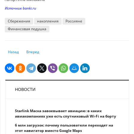
Источник banki.ru
Сбережения
накопления
Россияне
Финансовая подушка
Предыдущий: Задержка пенсии: почему выплата не пришла вовремя и
Следующий: Неименная карта: что это такое и чем отличае
Назад
Вперед
НОВОСТИ
Starlink Маска завоевывает авиацию: в каких
авиакомпаниях уже есть спутниковый Wi-Fi на борту
6 млн загрузок: почему пользователи переходят на
этот навигатор вместо Google Maps