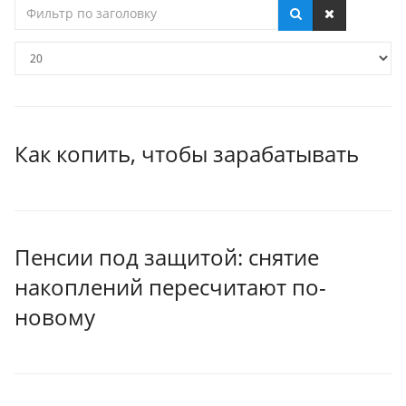
Фильтр
по
заголовку
Кол-
во
строк:
Как копить, чтобы зарабатывать
Пенсии под защитой: снятие
накоплений пересчитают по-
новому