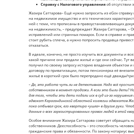
Справку с Налогового управления
об отсутствии 
Жазира Саттарова– Ещё нужно запросить из eGov справку
на недвижимое имущество и его технических характерист
ней с теми, что прописаны в правоустанавливающих докум
на недвижимость, – предупреждает Жазира Саттарова, – О
исправлений или странных помарок. Если в справке и пра
стоит рубить сплеча, а нужно попросить продавца привест
отказаться.
В идеале, конечно, не просто изучить все документы и все
какой причине они продали жильё и где они сейчас. Тут 
получил по своему запросу историю владения объектом и в
договору по приватизации, потом пенсионерка её внезапн
жильё в короткий срок было перепродано ещё дважды/триж
– Да, это работа чуть ли не детективная. Надо всё просчит
собственникам в момент продажи. А если это были дети? На
для того, чтобы эти дети подали иск в суд из-за нарушени
адвокат Карагандинской областной коллегии адвокатов Жаз
пока отбывал срок, его квартира «ушла» в другие руки. Ч
данные о всех зарегистрированных правах людей в этой ква
Особое внимание Жазира Саттарова советует обращать н
собственников. Дееспособность – это способность челове
гражданские права и обязанности. По закону нотариус в