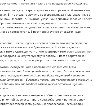
задолженности по оплате налогов на продаваемое имущество.
 на текущую дату о зарегистрированных правах и обременениях
иках. Внимательно изучить её и сравнить данные, указанные в
ентах. Обратить внимание, указан ли в справке залог или арест
братите внимание на качество документов – нет ли там
воустанавливающих документах есть какое-то разногласие – не
и всё в соответствие. В противном случае от сделки надо
х собственников недвижимости, а понять, что это за люди, по
важна внимательность и бдительность. Если ваш адвокат
ы с ним видите, допустим, что квартирой много лет владели по
о подарила какому-то чужому человеку, и после дарственной
ды – сразу возникнут подозрения в законности этих сделок.
ывать, смотреть, кто в наследниках, сколько лет было
сколько законно была проведена такая сделка? Есть ли основания
я прав несовершеннолетних при продаже квартиры? – говорит
ира Саттарова, – Бывает и такое, что человек попал в тюрьму, и
тобы обойти эти «подводные камни» нужно детально изучить
ртире.
а сделки при наличии недееспособных совершеннолетних
ка в полной мере осознавать свои действия и понимать свои
ыясняет дееспособность физлиц и правоспособность юрлиц,