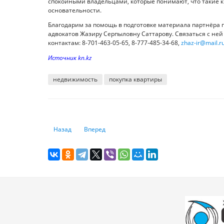
спокойными владельцами, которые понимают, что такие к
основательности.
Благодарим за помощь в подготовке материала партнёра п
адвокатов Жазиру Серпыловну Саттарову. Связаться с н
контактам: 8-701-463-05-65, 8-777-485-34-68,
zhaz-ir@mail.r
Источник kn.kz
недвижимость
покупка квартиры
Предыдущий: Блокировка карты: что делать, если заблок
Следующий: Зумеры планируют все траты, ми
Назад
Вперед