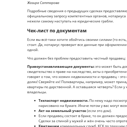
Жазира Саттарова
Подробные сведения о предыдущих сделках предоставляют
официальному запросу компетентных органов, нотариуса 
нежели самому наступать на юридические грабли.
Чек-лист по документам
Если вы всё-таки хотите обойтись своими силами (то есть,
стоит. Да, нотариус проверит все данные при оформлении с
одной.
Что должен без проблем предоставить честный продавец:
Правоустанавливающие документы:
это может быть до
свидетельство о праве на наследство, акты о приобретении
говорят о том, что хозяин недвижимости и продавец – это
долях! Сверяйте их! Полквартиры, например, может прина
квартиры по дарственной. А оставшаяся четверть? Если у 
владельцы.
Техпаспорт недвижимости.
По нему надо посмотре
нарисовано на бумаге. Иначе потом у вас могут во
Акт на земельный участок
(если это дом).
Если продавец состоит в браке, то он должен пред
Сделки за спиной у мужей и жён очень часто опрот
Квитанции
коммунальных служб, КСК по текущим п