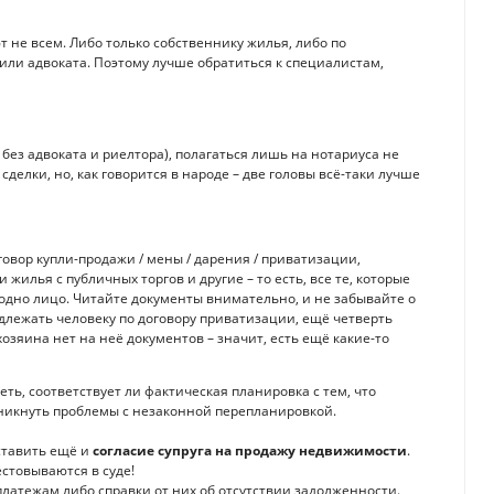
 не всем. Либо только собственнику жилья, либо по
или адвоката. Поэтому лучше обратиться к специалистам,
 без адвоката и риелтора), полагаться лишь на нотариуса не
делки, но, как говорится в народе – две головы всё-таки лучше
говор купли-продажи / мены / дарения / приватизации,
 жилья с публичных торгов и другие – то есть, все те, которые
 одно лицо. Читайте документы внимательно, и не забывайте о
длежать человеку по договору приватизации, ещё четверть
хозяина нет на неё документов – значит, есть ещё какие-то
ть, соответствует ли фактическая планировка с тем, что
зникнуть проблемы с незаконной перепланировкой.
оставить ещё и
согласие супруга на продажу недвижимости
.
естовываются в суде!
латежам либо справки от них об отсутствии задолженности.