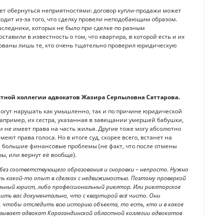
жет обернуться неприятностями: договор купли-продажи может
одит из-за того, что сделку провели неподобающим образом.
следники, которых не было при сделке по разным
тавили в известность о том, что квартира, в которой есть и их
ахованы лишь те, кто очень тщательно проверил юридическую
стной коллегии адвокатов Жазира Серпыловна Саттарова.
огут нарушать как умышленно, так и по причине юридической
 например, их сестра, указанная в завещании умершей бабушки,
и не имеет права на часть жилья. Другие тоже могу абсолютно
ют права голоса. Но в итоге суд, скорее всего, встанет на
е большие финансовые проблемы (не факт, что после отмены
ы, или вернут её вообще).
без соответствующего образования и сноровки – непросто. Нужно
ть какой-то опыт в сделках с недвижимостью. Поэтому проверкой
льный юрист, либо профессиональный риелтор. Или риелторское
ить вас документально, что с квартирой всё чисто. Они
 чтобы отследить всю историю объекта, то есть, кто и в какое
казывает адвокат Карагандинской областной коллегии адвокатов