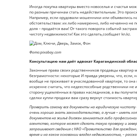
Иногда покупка квартиры вместо новоселья и счастья мо
по разным причинам стать недействительным. Это происх
Например, если орудовали мошенники или объявились на
обстоятельствам: их либо намеренно, либо нечаянно не пос
доля – продаётся вам! От такого поворота событий застр
чистоту недвижимости! Как это сделать,сообщает kn.kz.
Фото:pixabay.com
Консультацию нам даёт адвокат Карагандинской обла
Законные права своих родственников продавцы квартир м
безграмотности: некоторые И правда уверены, что, если,
вообще не проживает в унаследованной квартире, то она 
искренне считать, что недееспособные родственники не име
сторону ущемлённых в правах наследников, а вы получит
сделки купли-продажи вам сразу вернут стоимость квартир
Проверить самому все документы на юридическую чистоту 
очень хорошо знать законодательство, а лучше – иметь хо
документов на жильё должен заниматься либо профессиона
агентство, которое может сделать такую проверку и завер
запрашивают сведения с НАО «Правительство для граждан»,
время и на каком основании владел недвижимостью, – расс