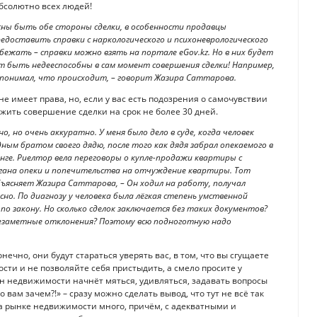
абсолютно всех людей!
жны быть обе стороны сделки, в особенности продавцы
доставить справки с наркологического и психоневрологического
 бежать – справки можно взять на портале eGov.kz. Но в них будет
ут быть недееспособны в сам момент совершения сделки! Например,
е понимал, что происходит, – говорит Жазира Саттарова.
 имеет права, но, если у вас есть подозрения о самочувствии
ожить совершение сделки на срок не более 30 дней.
, но очень аккуратно. У меня было дело в суде, когда человек
ым братом своего дядю, после того как дядя забрал опекаемого в
нге. Риелтор вела переговоры о купле-продажи квартиры с
ргана опеки и попечительства на отчуждение квартиры. Тот
бъясняет Жазира Саттарова, – Он ходил на работу, получал
ысно. По диагнозу у человека была лёгкая степень умственной
 по закону. Но сколько сделок заключается без таких документов?
незаметные отклонения? Поэтому всю подноготную надо
чно, они будут стараться уверять вас, в том, что вы сгущаете
ости и не позволяйте себя пристыдить, а смело просите у
н недвижимости начнёт мяться, удивляться, задавать вопросы
 вам зачем?!» – сразу можно сделать вывод, что тут не всё так
 на рынке недвижимости много, причём, с адекватными и