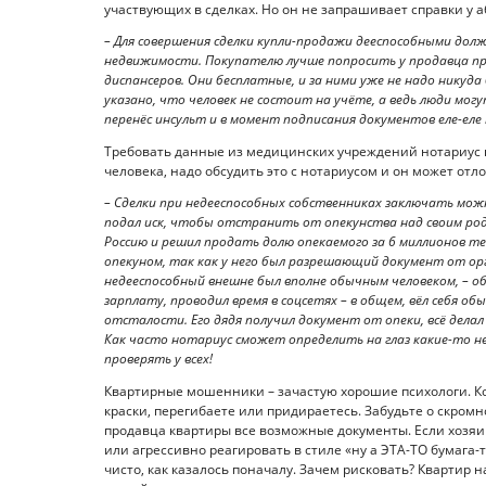
участвующих в сделках. Но он не запрашивает справки у 
– Для совершения сделки купли-продажи дееспособными дол
недвижимости. Покупателю лучше попросить у продавца пре
диспансеров. Они бесплатные, и за ними уже не надо никуда
указано, что человек не состоит на учёте, а ведь люди мог
перенёс инсульт и в момент подписания документов еле-ел
Требовать данные из медицинских учреждений нотариус не
человека, надо обсудить это с нотариусом и он может отл
– Сделки при недееспособных собственниках заключать можно
подал иск, чтобы отстранить от опекунства над своим родн
Россию и решил продать долю опекаемого за 6 миллионов те
опекуном, так как у него был разрешающий документ от о
недееспособный внешне был вполне обычным человеком, – о
зарплату, проводил время в соцсетях – в общем, вёл себя об
отсталости. Его дядя получил документ от опеки, всё делал
Как часто нотариус сможет определить на глаз какие-то 
проверять у всех!
Квартирные мошенники – зачастую хорошие психологи. Коне
краски, перегибаете или придираетесь. Забудьте о скромн
продавца квартиры все возможные документы. Если хозяи
или агрессивно реагировать в стиле «ну а ЭТА-ТО бумага-то
чисто, как казалось поначалу. Зачем рисковать? Квартир