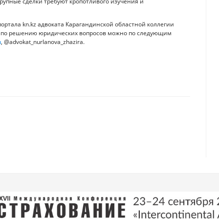
рупные сделки требуют кропотливого изучения и
ортала kn.kz адвоката Карагандинской областной коллегии
ей по решению юридических вопросов можно по следующим
u
, @advokat_nurlanova_zhazira.
ировали счет
ллениалы лидируют по займам. Финансовые привычки разных поколений