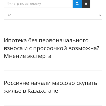
Фильтр
по
заголовку
Кол-
во
строк:
Ипотека без первоначального
взноса и с просрочкой возможна?
Мнение эксперта
Россияне начали массово скупать
жилье в Казахстане