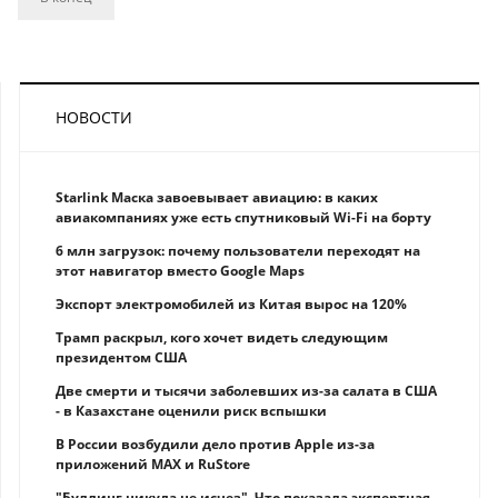
НОВОСТИ
Starlink Маска завоевывает авиацию: в каких
авиакомпаниях уже есть спутниковый Wi-Fi на борту
6 млн загрузок: почему пользователи переходят на
этот навигатор вместо Google Maps
Экспорт электромобилей из Китая вырос на 120%
Трамп раскрыл, кого хочет видеть следующим
президентом США
Две смерти и тысячи заболевших из-за салата в США
- в Казахстане оценили риск вспышки
В России возбудили дело против Apple из-за
приложений MAX и RuStore
"Буллинг никуда не исчез". Что показала экспертная