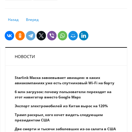
Предыдущий: Перепланировка в квартире: что можно, что нельзя в 20
Следующий: Туристам из Казахстана грозят опасные инфекц
Назад
Вперед
НОВОСТИ
Starlink Маска завоевывает авиацию: в каких
авиакомпаниях уже есть спутниковый Wi-Fi на борту
6 млн загрузок: почему пользователи переходят на
этот навигатор вместо Google Maps
Экспорт электромобилей из Китая вырос на 120%
Трамп раскрыл, кого хочет видеть следующим
президентом США
Две смерти и тысячи заболевших из-за салата в США