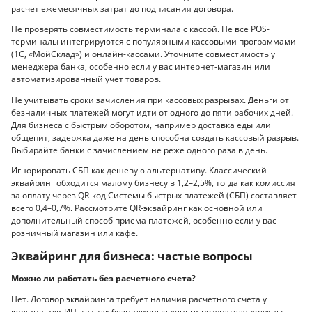
расчет ежемесячных затрат до подписания договора.
Не проверять совместимость терминала с кассой. Не все POS-
терминалы интегрируются с популярными кассовыми программами
(1С, «МойСклад») и онлайн-кассами. Уточните совместимость у
менеджера банка, особенно если у вас интернет-магазин или
автоматизированный учет товаров.
Не учитывать сроки зачисления при кассовых разрывах. Деньги от
безналичных платежей могут идти от одного до пяти рабочих дней.
Для бизнеса с быстрым оборотом, например доставка еды или
общепит, задержка даже на день способна создать кассовый разрыв.
Выбирайте банки с зачислением не реже одного раза в день.
Игнорировать СБП как дешевую альтернативу. Классический
эквайринг обходится малому бизнесу в 1,2–2,5%, тогда как комиссия
за оплату через QR-код Системы быстрых платежей (СБП) составляет
всего 0,4–0,7%. Рассмотрите QR-эквайринг как основной или
дополнительный способ приема платежей, особенно если у вас
розничный магазин или кафе.
Эквайринг для бизнеса: частые вопросы
Можно ли работать без расчетного счета?
Нет. Договор эквайринга требует наличия расчетного счета у
юрлица или ИП, так как безналичные деньги покупателя должны