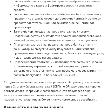
платежный шлюз в случае интернет-эквайринга) считывает
информацию о карте и формирует запрос на списание
средств.
Запрос направляется в банк-эквайер — тот банк, с которым у
предпринимателя заключен договор эквайринга. Именно он
предоставляет терминал или техническое решение для
приема карт.
Банк-эквайер передает запрос в платежную систему.
Платежная система выступает в роли технологического хаба,
который знает, в каком банке выпущена карта покупателя.
Платежная система направляет запрос в банк-эмитент —
банк, который выпустил карту покупателя. Банк-эмитент
проверяет наличие средств на счете, блокирует нужную сумму
и дает разрешение на операцию.
Подтверждение трансакции возвращается по той же цепочке
к платежному терминалу, который выдает чек. Деньги
списываются с карты покупателя, после чего через клиринг и
расчеты поступают на ваш расчетный счет.
Сегодня есть более современные решения. Например, при оплате
через Систему быстрых платежей (СБП) по QR-коду цепочка короче:
деньги уходят напрямую с расчетного счета покупателя в банке-
эмитенте на ваш счет, минуя платежные системы. Это часто
позволяет устанавливать более низкую комиссию за эквайринг.
Какие есть виды эквайринга