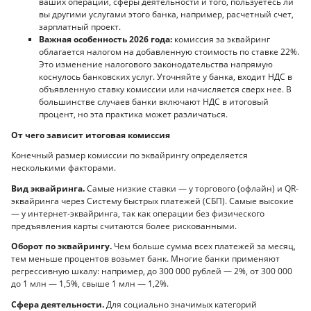
ваших операций, сферы деятельности и того, пользуетесь ли
вы другими услугами этого банка, например, расчетный счет,
зарплатный проект.
Важная особенность 2026 года:
комиссия за эквайринг
облагается налогом на добавленную стоимость по ставке 22%.
Это изменение налогового законодательства напрямую
коснулось банковских услуг. Уточняйте у банка, входит НДС в
объявленную ставку комиссии или начисляется сверх нее. В
большинстве случаев банки включают НДС в итоговый
процент, но эта практика может различаться.
От чего зависит итоговая комиссия
Конечный размер комиссии по эквайрингу определяется
несколькими факторами.
Вид эквайринга.
Самые низкие ставки — у торгового (офлайн) и QR-
эквайринга через Систему быстрых платежей (СБП). Самые высокие
— у интернет-эквайринга, так как операции без физического
предъявления карты считаются более рискованными.
Оборот по эквайрингу.
Чем больше сумма всех платежей за месяц,
тем меньше процентов возьмет банк. Многие банки применяют
регрессивную шкалу: например, до 300 000 рублей — 2%, от 300 000
до 1 млн — 1,5%, свыше 1 млн — 1,2%.
Сфера деятельности.
Для социально значимых категорий