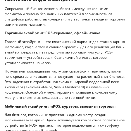
Современный бизнес может выбирать между несколькими
форматами приема безналичных платежей в зависимости от
специфики работы: стационарная ли у вас точка, выездная торговля
или интернет-магазин.
Торговый эквайринг: POS-терминал, офлайн-точка
Торговый эквайринг — это классический вариант для стационарных
магазинов, кафе, аптек и салонов красоты. Для его реализации банк-
эквайер предоставляет предприятию торговли или услуг POS-
терминал — устройство для безналичной оплаты, которое
устанавливается на кассе.
Покупатель прикладывает карту или смартфон к терминалу, после
чего средства списываются и поступают на расчетный счет бизнеса.
Это надежная и отработанная схема с широкой поддержкой всех
типов карт (включая «Мир», Visa и Mastercard) и мобильных
кошельков. Основной минус: терминал привязан к конкретному
месту, его сложно использовать вне торговой точки.
Мобильный эквайринг: mPOS, курьеры, выездная торговля
Для бизнеса, который не привязан к одному месту, создан
мобильный эквайринг. Здесь используется компактное портативное
устройство (mPOS-терминал), которое подключается к смартфону
или планшету через Bluetooth.