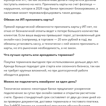
поступать именно на него. Принимать карты на счет физлица —
нарушение, которое в 2026 году банки пресекают блокировками, а
налоговая может переквалифицировать такие доходы.
Обязан ли ИП принимать карты?
Прямой юридической обязанности принимать карты у ИП нет, но
отказ от безналичной оплаты ведет к потере большого количества
клиентов. Если ваша выручка превышает порог, установленный для
онлайн-касс (например, в торговле — 20 млн рублей в год), вы
обязаны установить кассу, а технически с ней можно принимать и
карты, но это рыночная необходимость, а не закон.
Что лучше: купить или арендовать терминал?
Покупка терминала выгоднее при использовании дольше двух лет.
Аренда больше подходит для старта или сезонного бизнеса, так как
не требует крупных вложений, но при долгосрочной работе
обходится дороже.
Можно ли подключить эквайринг за один день?
Технически можно: некоторые банки предлагают ускоренное
подключение за сутки при онлайн-заявке и открытом расчетном
счете. Однако стандартный срок составляет от двух до семи дней из-
за проверки документов, доставки терминала и тестового платежа.
Для SoftPOS (прием на смартфон) процедура обычно быстрее.