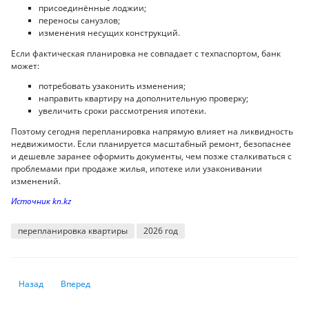
присоединённые лоджии;
переносы санузлов;
изменения несущих конструкций.
Если фактическая планировка не совпадает с техпаспортом, банк
может:
потребовать узаконить изменения;
направить квартиру на дополнительную проверку;
увеличить сроки рассмотрения ипотеки.
Поэтому сегодня перепланировка напрямую влияет на ликвидность
недвижимости. Если планируется масштабный ремонт, безопаснее
и дешевле заранее оформить документы, чем позже сталкиваться с
проблемами при продаже жилья, ипотеке или узаконивании
изменений.
Источник kn.kz
перепланировка квартиры
2026 год
Предыдущий: Машина сломалась в незнакомом городе: что делать в п
Следующий: Эквайринг для бизнеса: как подключить и сколь
Назад
Вперед