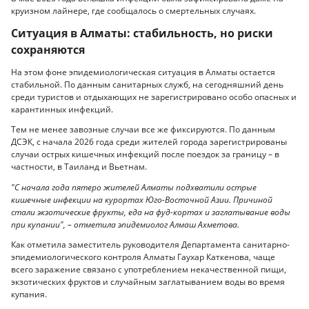
круизном лайнере, где сообщалось о смертельных случаях.
Ситуация в Алматы: стабильность, но риски
сохраняются
На этом фоне эпидемиологическая ситуация в Алматы остается
стабильной. По данным санитарных служб, на сегодняшний день
среди туристов и отдыхающих не зарегистрировано особо опасных и
карантинных инфекций.
Тем не менее завозные случаи все же фиксируются. По данным
ДСЭК, с начала 2026 года среди жителей города зарегистрированы
случаи острых кишечных инфекций после поездок за границу – в
частности, в Таиланд и Вьетнам.
"С начала года пятеро жителей Алматы подхватили острые
кишечные инфекции на курортах Юго-Восточной Азии. Причиной
стали экзотические фрукты, еда на фуд-кортах и заглатывание воды
при купании", – отметила эпидемиолог Алмаш Ахметова.
Как отметила заместитель руководителя Департамента санитарно-
эпидемиологического контроля Алматы Гаухар Каткенова, чаще
всего заражение связано с употреблением некачественной пищи,
экзотических фруктов и случайным заглатыванием воды во время
купания.