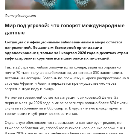
Фото:pixabay.com
Мир под угрозой: что говорят международные
данные
Ситуация с инфекционными заболеваниями в мире остается
напряженной. По данным Всемирной организации
здравоохранения, только за I квартал 2026 года в десятках стран
зафиксированы крупные вспышки опасных инфекций.
Так, в 22 странах, неблагополучных по холере, зарегистрировано
почти 70 тысяч случаев заболевания, из которых 850 закончились
летальным исходом. Болезнь по-прежнему широко распространена в
странах Африки и Азии и передается преимущественно через
загрязненную воду и пищу.
Не менее тревожной остается ситуация с лихорадкой Денге. За
первые месяцы 2026 года в мире зарегистрировано более 874 тысяч
случаев заболевания и 603 смерти. Вирус активно циркулирует в
тропических и субтропических регионах.
Отдельную обеспокоенность вызывает и хантавирус – редкое, но
тяжелое заболевание, способное вызывать серьезные осложнения.
В мае 2026 года вспышка инфекции была зафиксирована даже на