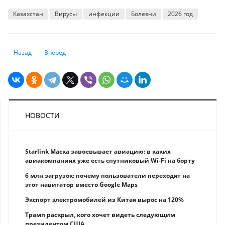
Казахстан
Вирусы
инфекции
Болезни
2026 год
Предыдущий: Эквайринг для бизнеса: как подключить и сколько стоит 
Следующий: В каких странах бывшего Советского Союза с
Назад
Вперед
НОВОСТИ
Starlink Маска завоевывает авиацию: в каких
авиакомпаниях уже есть спутниковый Wi-Fi на борту
6 млн загрузок: почему пользователи переходят на
этот навигатор вместо Google Maps
Экспорт электромобилей из Китая вырос на 120%
Трамп раскрыл, кого хочет видеть следующим
президентом США