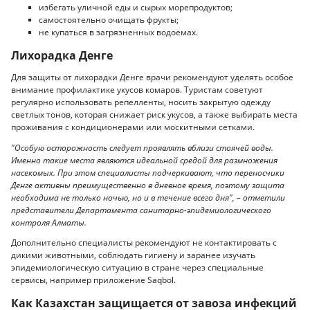
избегать уличной еды и сырых морепродуктов;
самостоятельно очищать фрукты;
не купаться в загрязненных водоемах.
Лихорадка Денге
Для защиты от лихорадки Денге врачи рекомендуют уделять особое
внимание профилактике укусов комаров. Туристам советуют
регулярно использовать репелленты, носить закрытую одежду
светлых тонов, которая снижает риск укусов, а также выбирать места
проживания с кондиционерами или москитными сетками.
"Особую осторожность следует проявлять вблизи стоячей воды.
Именно такие места являются идеальной средой для размножения
насекомых. При этом специалисты подчеркивают, что переносчики
Денге активны преимущественно в дневное время, поэтому защита
необходима не только ночью, но и в течение всего дня", – отметили
представители Департамента санитарно-эпидемиологического
контроля Алматы.
Дополнительно специалисты рекомендуют не контактировать с
дикими животными, соблюдать гигиену и заранее изучать
эпидемиологическую ситуацию в стране через специальные
сервисы, например приложение Saqbol.
Как Казахстан защищается от завоза инфекций