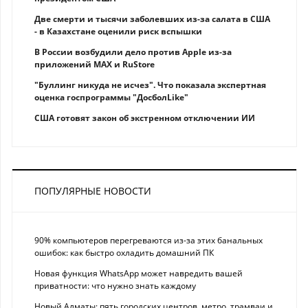
Две смерти и тысячи заболевших из-за салата в США
- в Казахстане оценили риск вспышки
В России возбудили дело против Apple из-за
приложений MAX и RuStore
"Буллинг никуда не исчез". Что показала экспертная
оценка госпрограммы "ДосболLike"
США готовят закон об экстренном отключении ИИ
ПОПУЛЯРНЫЕ НОВОСТИ
90% компьютеров перегреваются из-за этих банальных
ошибок: как быстро охладить домашний ПК
Новая функция WhatsApp может навредить вашей
приватности: что нужно знать каждому
Новый Алматы: пять городских центров, метро, трамваи и