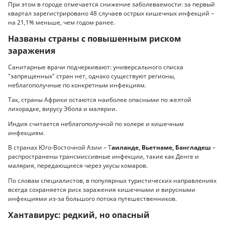
При этом в городе отмечается снижение заболеваемости: за первый
квартал зарегистрировано 48 случаев острых кишечных инфекций –
на 21,1% меньше, чем годом ранее.
Названы страны с повышенным риском
заражения
Санитарные врачи подчеркивают: универсального списка
"запрещенных" стран нет, однако существуют регионы,
неблагополучные по конкретным инфекциям.
Так, страны Африки остаются наиболее опасными по желтой
лихорадке, вирусу Эбола и малярии.
Индия считается неблагополучной по холере и кишечным
инфекциям.
В странах Юго-Восточной Азии – Т
аиланде, Вьетнаме, Бангладеш
–
распространены трансмиссивные инфекции, такие как Денге и
малярия, передающиеся через укусы комаров.
По словам специалистов, в популярных туристических направлениях
всегда сохраняется риск заражения кишечными и вирусными
инфекциями из-за большого потока путешественников.
Хантавирус: редкий, но опасный