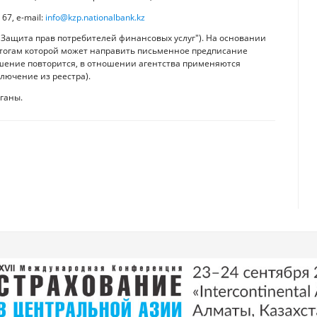
67, е-mail:
info@kzp.nationalbank.kz
"Защита прав потребителей финансовых услуг"). На основании
итогам которой может направить письменное предписание
ушение повторится, в отношении агентства применяются
лючение из реестра).
ганы.
еловека
е подходы, планы на 2019 год