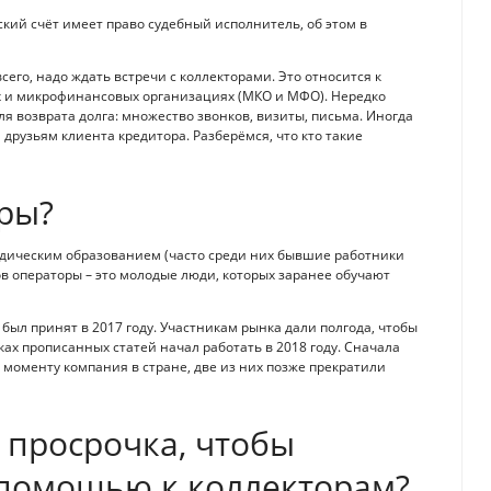
кий счёт имеет право судебный исполнитель, об этом в
сего, надо ждать встречи с коллекторами. Это относится к
ых и микрофинансовых организациях (МКО и МФО). Нередко
 возврата долга: множество звонков, визиты, письма. Иногда
друзьям клиента кредитора. Разберёмся, что кто такие
оры?
идическим образованием (часто среди них бывшие работники
 операторы – это молодые люди, которых заранее обучают
был принят в 2017 году. Участникам рынка дали полгода, чтобы
ках прописанных статей начал работать в 2018 году. Сначала
моменту компания в стране, две из них позже прекратили
 просрочка, чтобы
 помощью к коллекторам?