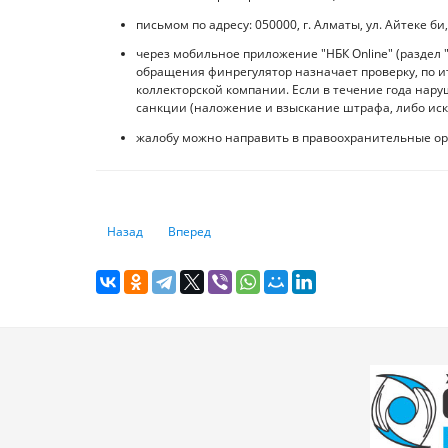
письмом по адресу: 050000, г. Алматы, ул. Айтеке би, 
через мобильное приложение "НБК Onlinе" (раздел 
обращения финрегулятор назначает проверку, по 
коллекторской компании. Если в течение года нар
санкции (наложение и взыскание штрафа, либо иск
жалобу можно направить в правоохранительные ор
Предыдущий: Кто должен платить кредит за умершего ч
Следующий: Арендное жилье без выкупа: новы
Назад
Вперед