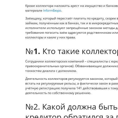
Кроме коллектора наложить арест на имущество и банковс
материале
InformБюро
.
Заёмщику, который перестаёт платить по кредиту, скорее в
займам, полученным как в банках, так и в микрокредитн
исполнители используют запрещённые законом методы для
требования погасить заём адресуются родственникам или 
коллекторы и какие у них права.
№
1.
Кто такие коллект
Сотрудники коллекторских компаний – специалисты с юр
правоохранительных органов). Обзванивающие должников
тонкостям диалога с должником.
Деятельность коллекторов регулируется законом, который 
встать на регулируемые рельсы, а фактически закон в рам
учётную регистрацию получила 141 действовавшая к тому 
деятельность по собственному решению.
№2. Какой должна быть
кредитор обратился за