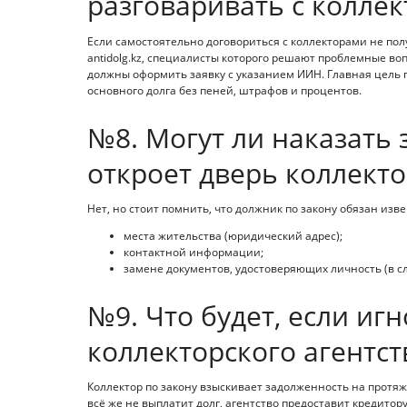
разговаривать с колле
Если самостоятельно договориться с коллекторами не по
antidolg.kz, специалисты которого решают проблемные во
должны оформить заявку с указанием ИИН. Главная цель пр
основного долга без пеней, штрафов и процентов.
№8. Могут ли наказать 
откроет дверь коллекто
Нет, но стоит помнить, что должник по закону обязан изв
места жительства (юридический адрес);
контактной информации;
замене документов, удостоверяющих личность (в сл
№9. Что будет, если иг
коллекторского агентст
Коллектор по закону взыскивает задолженность на протя
всё же не выплатит долг, агентство предоставит кредитору