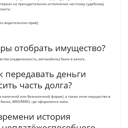
материал на принудительное исполнение частному судебному
ожить:
ь водительских прав);
оры отобрать имущество?
щество (недвижимость, автомобиль) были в залоге.
 передавать деньги
сить часть долга?
в наличной или безналичной форме), а также иное имущество в
 банке, МКО/МФО, где оформлялся заём.
 времени история
 неплатёжеспособного