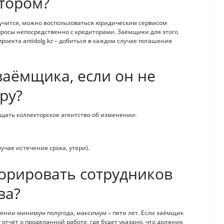
ктором?
лучится, можно воспользоваться юридическим сервисом
просы непосредственно с кредиторами. Заёмщики для этого
оекта antidolg.kz – добиться в каждом случае погашения
заёмщика, если он не
ру?
ещать коллекторское агентство об изменении:
учае истечения срока, утери).
норировать сотрудников
ва?
жении минимум полугода, максимум – пяти лет. Если заёмщик
 отчёт о проделанной работе, где будет указано, что должник