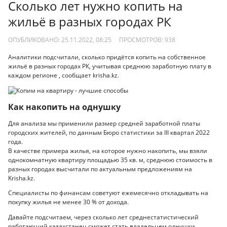
Сколько лет нужно копить на
жильё в разных городах РК
ОПУБЛИКОВАНО: 25.11.2022, 08:25
ПРОСМОТРОВ:
938
Аналитики подсчитали, сколько придётся копить на собственное
жильё в разных городах РК, учитывая среднюю заработную плату в
каждом регионе , сообщает krisha.kz.
Как накопить на однушку
Для анализа мы применили размер средней заработной платы
городских жителей, по данным Бюро статистики за III квартал 2022
года.
В качестве примера жилья, на которое нужно накопить, мы взяли
однокомнатную квартиру площадью 35 кв. м, среднюю стоимость в
разных городах высчитали по актуальным предложениям на
Krisha.kz.
Специалисты по финансам советуют ежемесячно откладывать на
покупку жилья не менее 30 % от дохода.
Давайте подсчитаем, через сколько лет среднестатистический
работающий казахстанец сможет стать владельцем однушки.