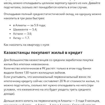
месяц можно откладывать целиком зарплату одного из них. Давайте
подсчитаем, сколько лет понадобится копить в этом случае.
Откладывая полный среднестатистический оклад, на однушку можно
накопить в три раза быстрее:
в Алматы — за 5.9 года;
Шымкенте — 5.4;
Астане — 3.6;
Актау — 1.7.
Как накопить на квартиру с нуля
Казахстанцы покупают жильё в кредит
Для большинства казахстанцев со средним заработком покупка
жилья без ипотеки невозможна.
Количество ипотечников в РК растёт: только в этом году банки
выдали более 130 тысяч жилищных займов.
Если учитывать, что минимальный первоначальный взнос по
ипотечному кредиту сейчас составляет 20 % от стоимости жилья, то
можно подсчитать, сколько лет нужно откладывать на него (при
условии, что ежемесячно на это будет уходить треть среднего
дохода).
Дольше всего копить на первоначалку в Алматы — 3 года 9 месяцев,
минимальный срок — в Актау — 1 год и 1 месяц. Средний срок по