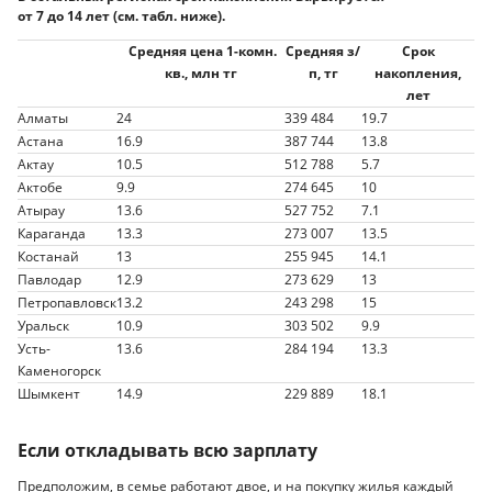
от 7 до 14 лет (см. табл. ниже).
Средняя цена 1-комн.
Средняя з/
Срок
кв., млн тг
п, тг
накопления,
лет
Алматы
24
339 484
19.7
Астана
16.9
387 744
13.8
Актау
10.5
512 788
5.7
Актобе
9.9
274 645
10
Атырау
13.6
527 752
7.1
Караганда
13.3
273 007
13.5
Костанай
13
255 945
14.1
Павлодар
12.9
273 629
13
Петропавловск
13.2
243 298
15
Уральск
10.9
303 502
9.9
Усть-
13.6
284 194
13.3
Каменогорск
Шымкент
14.9
229 889
18.1
Если откладывать всю зарплату
Предположим, в семье работают двое, и на покупку жилья каждый