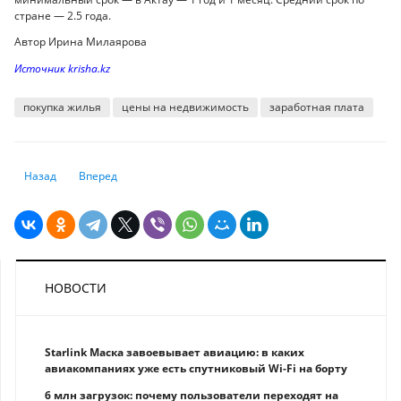
стране — 2.5 года.
Автор Ирина Милаярова
Источник krisha.kz
покупка жилья
цены на недвижимость
заработная плата
Предыдущий: Бегство в недвижимость от инфляции и дорогой аренд
Следующий: Бабочки в животе. Человечество стоит на порог
Назад
Вперед
НОВОСТИ
Starlink Маска завоевывает авиацию: в каких
авиакомпаниях уже есть спутниковый Wi-Fi на борту
6 млн загрузок: почему пользователи переходят на