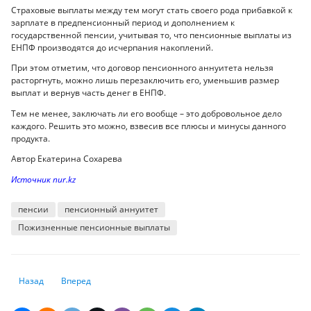
Страховые выплаты между тем могут стать своего рода прибавкой к
зарплате в предпенсионный период и дополнением к
государственной пенсии, учитывая то, что пенсионные выплаты из
ЕНПФ производятся до исчерпания накоплений.
При этом отметим, что договор пенсионного аннуитета нельзя
расторгнуть, можно лишь перезаключить его, уменьшив размер
выплат и вернув часть денег в ЕНПФ.
Тем не менее, заключать ли его вообще – это добровольное дело
каждого. Решить это можно, взвесив все плюсы и минусы данного
продукта.
Автор Екатерина Сохарева
Источник nur.kz
пенсии
пенсионный аннуитет
Пожизненные пенсионные выплаты
Предыдущий: Как переписать недвижимость на жену или на другого 
Следующий: Арендодатель VS арендатор: кто платит за рем
Назад
Вперед