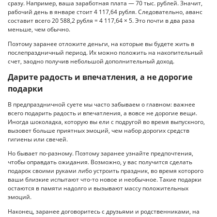
сразу. Например, ваша заработная плата — 70 тыс. рублей. Значит,
рабочий день в январе стоит 4 117,64 рубля. Следовательно, аванс
составит всего 20 588,2 рубля = 4 117,64 × 5. Это почти в два раза
меньше, чем обычно.
Поэтому заранее отложите деньги, на которые вы будете жить в
послепраздничный период. Их можно положить на накопительный
счет, заодно получив небольшой дополнительный доход.
Дарите радость и впечатления, а не дорогие
подарки
В предпраздничной суете мы часто забываем о главном: важнее
всего подарить радость и впечатления, а вовсе не дорогие вещи.
Иногда шоколадка, которую вы ели с подругой во время выпускного,
вызовет больше приятных эмоций, чем набор дорогих средств
гигиены или свечей.
Но бывает по-разному. Поэтому заранее узнайте предпочтения,
чтобы оправдать ожидания. Возможно, у вас получится сделать
подарок своими руками либо устроить праздник, во время которого
ваши близкие испытают что-то новое и необычное. Такие подарки
остаются в памяти надолго и вызывают массу положительных
эмоций.
Наконец, заранее договоритесь с друзьями и родственниками, на