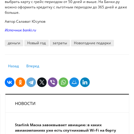
выбрать карту с грейс-периодом от 50 дней и выше. На Банки.ру
можно оформить кредитку с льготным периодом до 365 дней и даже
больше.
Автор Салават Юсупов
Источник banki.ru
деньги
Новый год
затраты
Новогодние подарки
Предыдущий: Самые распространенные виды интернет-мошенничест
Следующий: Как продать квартиру по доверенности: инстру
Назад
Вперед
НОВОСТИ
Starlink Маска завоевывает авиацию: в каких
авиакомпаниях уже есть спутниковый Wi-Fi на борту