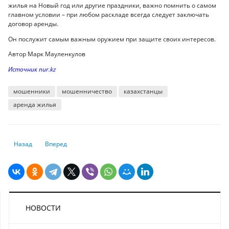
жилья на Новый год или другие праздники, важно помнить о самом
главном условии – при любом раскладе всегда следует заключать
договор аренды.
Он послужит самым важным оружием при защите своих интересов.
Автор Марк Мауленкулов
Источник nur.kz
мошенники
мошенничество
казахстанцы
аренда жилья
Предыдущий: Как получить служебное жилье в собственность: все в
Следующий: «Арендное жильё без права выкупа для молод
Назад
Вперед
НОВОСТИ