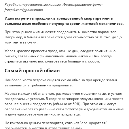
Коробки с нарисованными лицами. Иллюстративное фото:
freepik.com/gpointstudio
Идея встретить праздник в арендованной квартире или в
съемном доме особенно популярна среди жителей мегаполисов.
При этом рынок жилья может предложить множество вариантов.
Например, в Алматы встречаются дома стоимостью от 70 тыс. до 1,5
млн тенге за сутки.
Желая красиво провести праздничные дни, следует помнить и о
рисках, связанных с финансовыми мошенниками. Они всегда
стремятся активно воспользоваться большим спросом.
Самый простой обман
Наиболее часто встречающаяся схема обмана при аренде жилья
заключается в требовании предоплаты.
Жертва находит объявление, размещенное мошенниками, и узнает
предлагаемые условия. В ходе переговоров злоумышленники просят
заранее внести предоплату (обычно от 50%). При этом они могут
отправить через социальные сети фотографии документов на жилье
и даже удостоверение личности владельца.
Но как только деньги переводятся, связь от "арендодателя"
прерывается. А жертва в итоге теряет деньги.