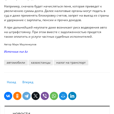
Например, сначала будет начисляться пеня, которая приведет к
увеличению суммы долга. Далее налоговые органы могут подать в
суд и даже применять блокировку счетов, запрет на выезд из страны
и удержание с зарплаты, пенсии и прочих доходов.
А при дальнейшей неуплате даже возникает риск водворения авто
на штрафстоянку. При этом вместе с задолженностью придется
также оплатить и услуги частных судебных исполнителей.
Автор Марк Мауленкулов
Источник nur.kz
автомобили
казахстанцы
налог на транспорт
Предыдущий: Что нужно знать о мобильных переводах в 2024 году
Следующий: Финансовая грамотность населения Казахстан
Назад
Вперед
НОВОСТИ