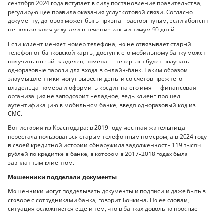
сентября 2024 года вступает в силу постановление правительства,
регулирующее правила оказания услуг сотовой связи. Согласно
документу, договор может быть признан расторгнутым, если абонент
не пользовался услугами в течение как минимум 90 дней.
Если клиент меняет номер телефона, но не отвязывает старый
телефон от банковской карты, доступ к его мобильному банку может
получить новый владелец номера — теперь он будет получать
одноразовые пароли для входа в онлайн-банк. Таким образом
злоумышленники могут вывести деньги со счетов прежнего
владельца номера и оформить кредит на его имя — финансовая
организация не заподозрит неладное, ведь клиент прошел
аутентификацию в мобильном банке, введя одноразовый код из
СМС.
Вот история из Краснодара: в 2019 году местная жительница
перестала пользоваться старым телефонным номером, а в 2024 году
в своей кредитной истории обнаружила задолженность 119 тысяч
рублей по кредитке в банке, в котором в 2017–2018 годах была
зарплатным клиентом.
Мошенники подделали документы
Мошенники могут подделывать документы и подписи и даже быть в
сговоре с сотрудниками банка, говорит Бочкина. По ее словам,
ситуация осложняется еще и тем, что в банках довольно простые