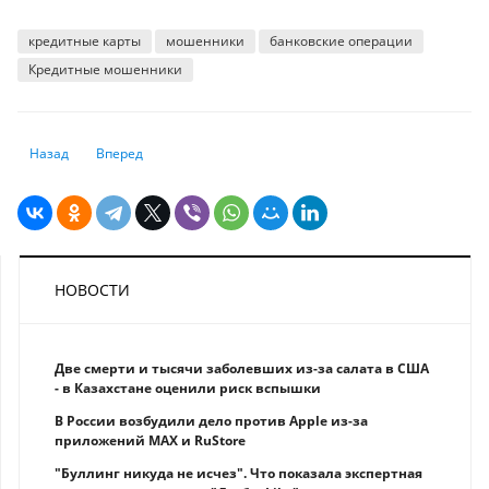
кредитные карты
мошенники
банковские операции
Кредитные мошенники
Предыдущий: Что делать, если закончился срок аренды жилья в Казах
Следующий: Как продаются квартиры и дома в Казахстане
Назад
Вперед
НОВОСТИ
Две смерти и тысячи заболевших из-за салата в США
- в Казахстане оценили риск вспышки
В России возбудили дело против Apple из-за
приложений MAX и RuStore
"Буллинг никуда не исчез". Что показала экспертная