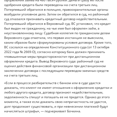
оформления займа на 480 тысяч рублей. Деньги сразу же после
одобрения кредита были переведены на счета третьих лиц.
Потерпевший обратился в полицию, правоохранительные органы
возбудили уголовное дело. Затем он обратился в суд, но районный
суд отказался признавать кредитный договор недействительным.
Потерпевший обратился в Верховный суд. ВС установил, что кредит
был выдан не гражданину, на чье имя был оформлен займ, а
неустановленному лицу. Судебная коллегия по гражданским делам
Верховного суда отметила, что первая инстанция не выяснила,
каким образом были сформулированы условия договора. Кроме того,
ВС сослался на определение Конституционного суда (от 13 октября
2022 года № 2669-О), согласно которому банк должен принимать
«повышенные меры предосторожности» при дистанционном
оформлении кредита. Вывод Верховного суда: районный суд не
оценил действия финансовой организации при дистанционном
заключении договора с последующим переводом заемных средств
на счета третьих лиц.
«Если в процессе разбирательств с банком или в суде удастся
доказать, что клиент не имеет отношения к оформлению кредитки и
любого другого кредита, договор признают недействительным,
задолженность спишут и погашать ее не придется. Однако до этого
момента, а также если доказать свою непричастность не удастся,
долг продолжает существовать, и при невнесении платежей будут
начисляться штрафы», — подчеркивает Бочкина.