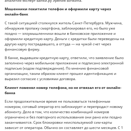
аналитик-эксперт Банки.ру Эряния Бочкина.
Мошенники похитили телефон и оформили карту через
онлайн-банк
С такой ситуацией столкнулся житель Санкт-Петербурга. Мужчина,
обнаружив пропажу смартфона, заблокировал его, но было уже
поздно — злоумышленники вошли в банковское приложение и
оформили кредитную карту. Деньги с кредитки были переведены на
другую карту пострадавшего, а оттуда — на чужой счет через
финансовую фирму.
В банке, выдавшем кредитную карту, ответили, что заявление было
заполнено через мобильное приложение и подписано электронной
подписью (кодом подтверждения). По мнению финансовой
организации, таким образом клиент прошел идентификацию и
выразил согласие с условиями договора.
Клиент поменял номер телефона, но не отвязал его от онлайн-
банка
Если продолжительное время не пользоваться телефонным
номером, сотовый оператор его заблокирует и перепродаст новому
абоненту. Дело в том, что количество комбинаций номеров
ограничено и без повторного использования они рано или поздно
заканчиваются. Срок блокировки неиспользуемой сим-карты
зависит от оператора. Обычно он составляет до шести месяцев. С 1