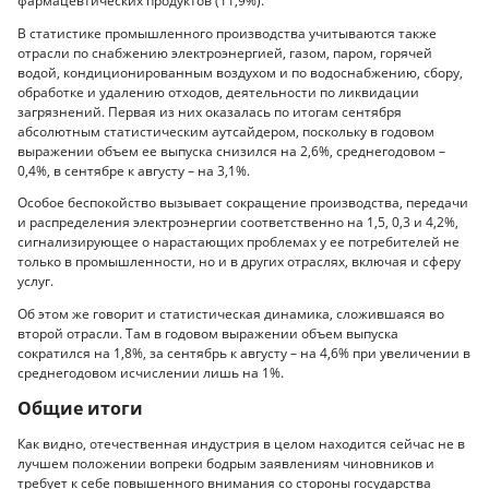
фармацевтических продуктов (11,9%).
В статистике промышленного производства учитываются также
отрасли по снабжению электроэнергией, газом, паром, горячей
водой, кондиционированным воздухом и по водоснабжению, сбору,
обработке и удалению отходов, деятельности по ликвидации
загрязнений. Первая из них оказалась по итогам сентября
абсолютным статистическим аутсайдером, поскольку в годовом
выражении объем ее выпуска снизился на 2,6%, среднегодовом –
0,4%, в сентябре к августу – на 3,1%.
Особое беспокойство вызывает сокращение производства, передачи
и распределения электроэнергии соответственно на 1,5, 0,3 и 4,2%,
сигнализирующее о нарастающих проблемах у ее потребителей не
только в промышленности, но и в других отраслях, включая и сферу
услуг.
Об этом же говорит и статистическая динамика, сложившаяся во
второй отрасли. Там в годовом выражении объем выпуска
сократился на 1,8%, за сентябрь к августу – на 4,6% при увеличении в
среднегодовом исчислении лишь на 1%.
Общие итоги
Как видно, отечественная индустрия в целом находится сейчас не в
лучшем положении вопреки бодрым заявлениям чиновников и
требует к себе повышенного внимания со стороны государства