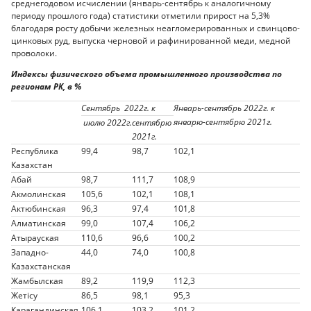
среднегодовом исчислении (январь-сентябрь к аналогичному
периоду прошлого года) статистики отметили прирост на 5,3%
благодаря росту добычи железных неагломерированных и свинцово-
цинковых руд, выпуска черновой и рафинированной меди, медной
проволоки.
Индексы физического объема промышленного производства по
регионам РК, в %
Сентябрь
20
22
г. к
Январь
-сентябрь
20
22
г. к
январю
-сентябрю
20
21
г.
июлю
20
22
г.
сентябрю
2
0
21
г.
Республика
99,4
98,7
102,1
Казахстан
Абай
98,7
111,7
108,9
Акмолинская
105,6
102,1
108,1
Актюбинская
96,3
97,4
101,8
Алматинская
99,0
107,4
106,2
Атырауская
110,6
96,6
100,2
Западно-
44,0
74,0
100,8
Казахстанская
Жамбылская
89,2
119,9
112,3
Жетісу
86,5
98,1
95,3
Карагандинская
106,1
103,2
101,2