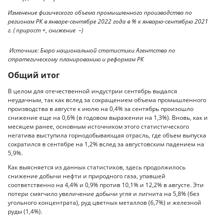
Изменение
физического объема промышленного производства по
регионам РК в январе-сентябре 2022 года в % к январю-сентябрю 2021
г. (
прирост +, снижение –
)
Источник: Бюро национальной статистики Агентства по
стратегическому планированию и реформам РК
Общий итог
В целом для отечественной индустрии сентябрь выдался
неудачным, так как вслед за сокращением объема промышленного
производства в августе к июлю на 0,4% за сентябрь произошло
снижение еще на 0,6% (в годовом выражении на 1,3%). Вновь, как и
месяцем ранее, основным источником этого статистического
негатива выступила горнодобывающая отрасль, где объем выпуска
сократился в сентябре на 1,2% вслед за августовским падением на
5,9%.
Как выясняется из данных статистиков, здесь продолжилось
снижение добычи нефти и природного газа, упавшей
соответственно на 4,4% и 0,9% против 10,1% и 12,2% в августе. Эти
потери смягчило увеличение добычи угля и лигнита на 5,8% (без
угольного концентрата), руд цветных металлов (6,7%) и железной
руды (1,4%).