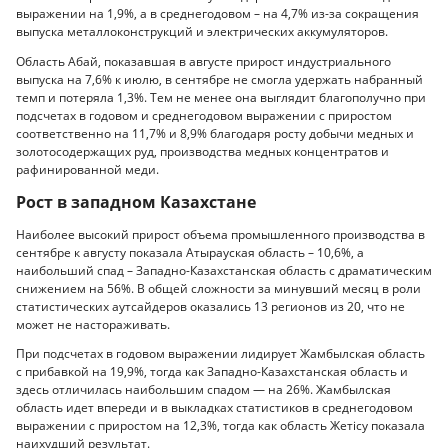
выражении на 1,9%, а в среднегодовом – на 4,7% из-за сокращения
выпуска металлоконструкций и электрических аккумуляторов.
Область Абай, показавшая в августе прирост индустриального
выпуска на 7,6% к июлю, в сентябре не смогла удержать набранный
темп и потеряла 1,3%. Тем не менее она выглядит благополучно при
подсчетах в годовом и среднегодовом выражении с приростом
соответственно на 11,7% и 8,9% благодаря росту добычи медных и
золотосодержащих руд, производства медных концентратов и
рафинированной меди.
Рост в западном Казахстане
Наиболее высокий прирост объема промышленного производства в
сентябре к августу показала Атырауская область – 10,6%, а
наибольший спад – Западно-Казахстанская область с драматическим
снижением на 56%. В общей сложности за минувший месяц в роли
статистических аутсайдеров оказались 13 регионов из 20, что не
может не настораживать.
При подсчетах в годовом выражении лидирует Жамбылская область
с прибавкой на 19,9%, тогда как Западно-Казахстанская область и
здесь отличилась наибольшим спадом — на 26%. Жамбылская
область идет впереди и в выкладках статистиков в среднегодовом
выражении с приростом на 12,3%, тогда как область Жетісу показала
наихудший результат.