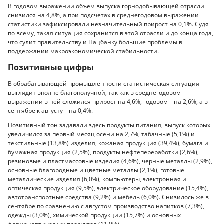
В годовом выражении объем выпуска горнодобывающей отрасли
снизился на 4,8%, а при подсчетах в среднегодовом выражении
статистики зафиксировали незначительный прирост на 0,1%. Судя
по всему, такая ситуация сохранится в этой отрасли и до конца года,
что сулит правительству и Нацбанку большие проблемы в
поддержании макроэкономической стабильности.
Позитивные цифры
В обрабатывающей промышленности статистическая ситуация
выглядит вполне благополучной, так как в среднегодовом
выражении в ней сложился прирост на 4,6%, годовом – на 2,6%, а в
сентябре к августу – на 0,4%.
Позитивный тон задавали здесь продукты питания, выпуск которых
увеличился за первый месяц осени на 2,7%, табачные (5,1%) и
текстильные (13,8%) изделия, кожаная продукция (39,4%), бумага и
бумажная продукция (2,5%), продукты нефтепереработки (2,6%),
резиновые и пластмассовые изделия (4,6%), черные металлы (2,9%),
основные благородные и цветные металлы (2,1%), готовые
металлические изделия (6,0%), компьютеры, электронная и
оптическая продукция (9,5%), электрическое оборудование (15,4%),
автотранспортные средства (9,2%) и мебель (6,0%). Снизилось же в
сентябре по сравнению с августом производство напитков (7,3%),
одежды (3,0%), химической продукции (15,7%) и основных