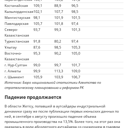
Костанайская
109,1
88,9
96,5
Кызылординская
102,1
107,7
98,5
Мангистауская
98,1
101,9
101,5
Павлодарская
105,7
101,8
97,4
Северо-
93,7
99,3
101,3
Казахстанская
Туркестанская
91,8
80,2
97,4
Ұлытау
87,6
98,5
105,3
Восточно-
95,3
90,2
105,0
Казахстанская
г. Нур-Султан
99,0
99,7
101,7
г. Алматы
99,9
113,3
109,0
г. Шымкент
105,9
103,9
106,7
Источник: Бюро национальной статистики Агентства по
стратегическому планированию и реформам РК
Падение продолжается
В области Жетісу, попавшей в аутсайдеры индустриальной
динамики сразу же после публикации первых июньских данных по
ней, в сентябре к августу произошло падение объема
промышленного производства на 13,5%. Более того, на этот раз она
оказалась в роли абсолютного аутсайдера со снижением в годовом