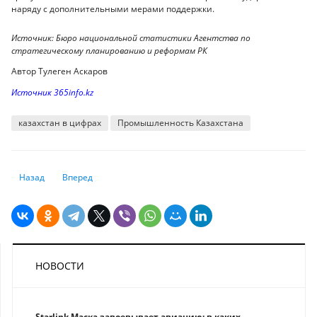
наряду с дополнительными мерами поддержки.
Источник: Бюро национальной статистики Агентства по
стратегическому планированию и реформам РК
Автор Тулеген Аскаров
Источник 365info.kz
казахстан в цифрах
Промышленность Казахстана
Предыдущий: Какой долг может оказаться "плохим" или "хорошим" дл
Следующий: Как выбрать кредит и не переплатить: шесть 
Назад
Вперед
НОВОСТИ
Starlink Маска завоевывает авиацию: в каких