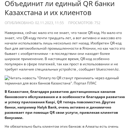
Объединит ли единый QR банки
Казахстана и их клиентов
ОПУБЛИКОВАНО: 02.11.2023, 11:55
ПРОСМОТРОВ:
752
Наверняка, сейчас мало кто не знает, что такое QR-код. Но мало кто
знает, что QR-коду почти тридцать лет, а вот активно и массово его
начали использовать лишь несколько лет назад. Изобретен QR-код
был для автомобильной промышленности в Японии, но как часто это
бывает с изобретениями – в последствии они находят более
широкое применение. В настоящее время, QR-код особенно
популярен в сфере платежей, так как прост в использовании и не
требует наличия специальных устройств , сообщает bluescreen.kz.
В Казахстане, благодаря развитию дистанционных каналов
банковского обслуживания и в особенности благодаря развитию
и успеху приложения Kaspi, QR теперь повсеместно. Другие
банки, например Halyk Bank, очень активно и динамично
развивает при помощи QR свои услуги, привлекая клиентов
бонусами.
Не обязательно быть клиентом этих банков: в Алматы есть очень