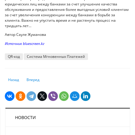
юридических лиц между банками за счет улучшение качества
обслуживания и предоставления более выгодных условий клиентам
за счет увеличения конкуренции между банками в борьбе за
клиента. Важно не упустить время и не растянуть процесс на
тридцать лет…
Автор Сауле Жуманова
Источник bluescreen.kz
QR-код
Система Мгновенных Платежей
Предыдущий: Топ-9 лучших изобретений и открытий 2023 года
Следующий: Миллион удаленных видеороликов: как TikTok 
Назад
Вперед
НОВОСТИ