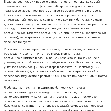
В случае реализации первого варианта, есть нюансы, где самый
значительный – это тот факт, что в Kaspi на сегодня большое
количество мерчантов, поэтому какое-то время именно в сторону
Kaspi «польется» поток платежей, таким образом образуется
значительный перекос по сравнению с другими банками. Но если
другие банки начнут развивать бизнес по привлечению мерчантов и
создадут привлекательные условия для них (комиссии за
обслуживание, качество обслуживания, гибкие ставки кредитования
и прочее), то со временем ситуация изменится и значительного
перекоса не будет.
Развитие второго варианта позволит, на мой взгляд, равномерно
распределить деньги клиентов между мерчантами,
обслуживающимися в разных банках Казахстана, но как ранее я
упомянула, второй вариант потребует времени. Важно отметить,
учитывая развитие финтех сектора в Казахстане, наличие у них
опыта работы с QR, а также их особое место в сфере платежей и
переводов, их участие в развитии СМП также придаст динамичности
развитию.
Я убеждена, что сила – в единстве банков и финтеха, а
использование единого стандарта, который создан с
использованием лучших практик, несомненно дает несколько
плюсов: возможность еще большего роста безналичных платежей в
Казахстане, сокращение теневых операций, сокращение перекоса и
равномерное распределение клиентов как физических так и