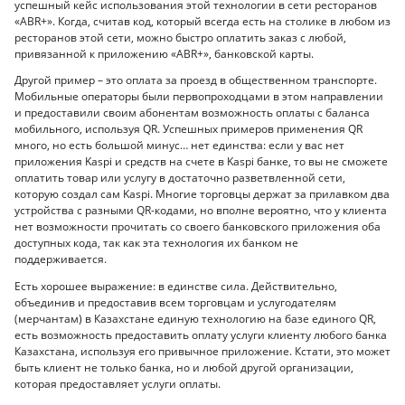
успешный кейс использования этой технологии в сети ресторанов
«ABR+». Когда, считав код, который всегда есть на столике в любом из
ресторанов этой сети, можно быстро оплатить заказ с любой,
привязанной к приложению «ABR+», банковской карты.
Другой пример – это оплата за проезд в общественном транспорте.
Мобильные операторы были первопроходцами в этом направлении
и предоставили своим абонентам возможность оплаты с баланса
мобильного, используя QR. Успешных примеров применения QR
много, но есть большой минус… нет единства: если у вас нет
приложения Kaspi и средств на счете в Kaspi банке, то вы не сможете
оплатить товар или услугу в достаточно разветвленной сети,
которую создал сам Kaspi. Многие торговцы держат за прилавком два
устройства с разными QR-кодами, но вполне вероятно, что у клиента
нет возможности прочитать со своего банковского приложения оба
доступных кода, так как эта технология их банком не
поддерживается.
Есть хорошее выражение: в единстве сила. Действительно,
объединив и предоставив всем торговцам и услугодателям
(мерчантам) в Казахстане единую технологию на базе единого QR,
есть возможность предоставить оплату услуги клиенту любого банка
Казахстана, используя его привычное приложение. Кстати, это может
быть клиент не только банка, но и любой другой организации,
которая предоставляет услуги оплаты.