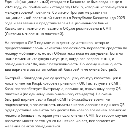
Единый (национальный) стандарт в Казахстане был создан еще в
2021 году, он приближен к стандарту EMVCo, который используется в
международной практике. Согласно Программе развития
национальной платежной системы в Республике Казахстан до 2025
года и заявлениям представителей Национального банка
Казахстана, технология единого QR уже реализована в СМП
(Система мгновенных платежей).
На сегодня к СМП подключено десять участников, которые
предоставляют своим клиентам возможность перевести средства по
номеру мобильного, но вот QR-платежи пока не запущены. Есть ли
шанс изменить текущую ситуацию, когда все разрозненны, и
объединиться? Да, шанс безусловно есть. По моему мнению, есть
два варианта развития событий: быстрый и не очень быстрый.
Быстрый – благодаря уже существующему опыту у казахстанцев в
лице клиентов Kaspi, которые привыкли к QR. Так, вступив в СМП,
Kaspi поспособствует быстрому, а, возможно, взрывному росту QR-
платежей (по единому национальному стандарту). Не очень
быстрый вариант, если Kaspi к СМП в ближайшее время не
подключится, а возможность оплаты с использованием единого QR
будет доступна клиентам тех десяти банков (со временем возможно
немного больше), которые уже подключены к СМП. Во втором случае
развитие может растянуться на несколько лет, все зависит от
желания банков объединиться.