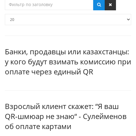
Фильтр
по
заголовку
Кол-
во
строк:
Банки, продавцы или казахстанцы:
у кого будут взимать комиссию при
оплате через единый QR
Взрослый клиент скажет: “Я ваш
QR-шмюар не знаю“ - Сулейменов
об оплате картами