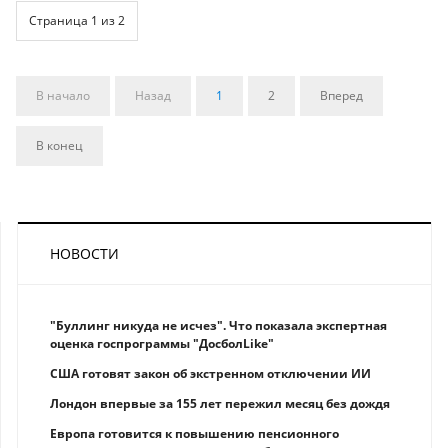
Страница 1 из 2
В начало
Назад
1
2
Вперед
В конец
НОВОСТИ
"Буллинг никуда не исчез". Что показала экспертная
оценка госпрограммы "ДосболLike"
США готовят закон об экстренном отключении ИИ
Лондон впервые за 155 лет пережил месяц без дождя
Европа готовится к повышению пенсионного