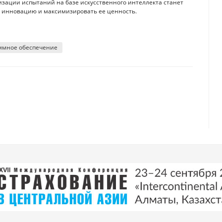
изации испытаний на базе искусственного интеллекта станет
 инновацию и максимизировать ее ценность.
ммное обеспечение
" собой смартфон в ближайшем будущем
бота и почему от нее нельзя отказаться