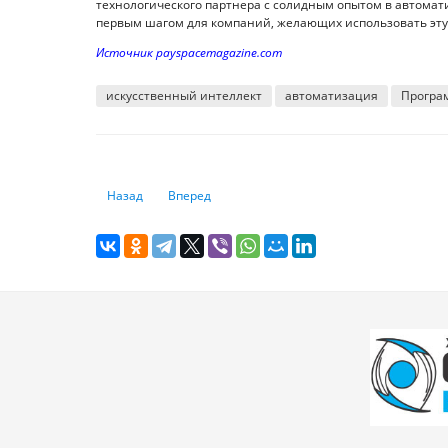
технологического партнера с солидным опытом в автомат
первым шагом для компаний, желающих использовать эту
Источник payspacemagazine.com
искусственный интеллект
автоматизация
Програ
Предыдущий: Назван гаджет, который может "заменить
Следующий: Как капча отличает человека от ро
Назад
Вперед