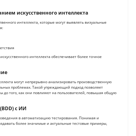
ванием искусственного интеллекта
венного интеллекта, которые могут выявлять визуальные
я:
етствия
 искусственного интеллекта обеспечивает более точное
ние
еллекта могут непрерывно анализировать производственную
льных проблемах. Такой упреждающий подход позволяет
 до того, как они повлияют на пользователей, повышая общую
(BDD) с ИИ
 поведения в автоматизацию тестирования. Понимая и
оздавать более значимые и актуальные тестовые примеры,