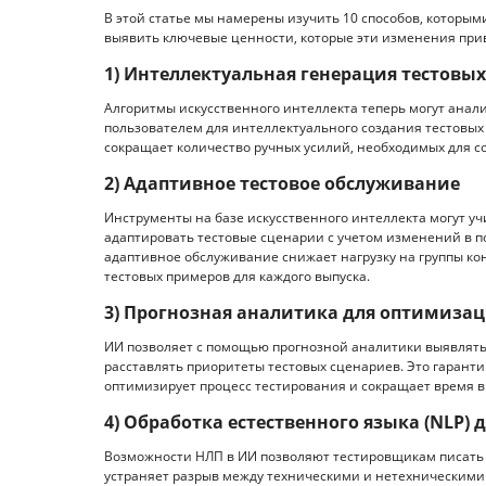
В этой статье мы намерены изучить 10 способов, которым
выявить ключевые ценности, которые эти изменения прив
1) Интеллектуальная генерация тестовы
Алгоритмы искусственного интеллекта теперь могут ана
пользователем для интеллектуального создания тестовых
сокращает количество ручных усилий, необходимых для с
2) Адаптивное тестовое обслуживание
Инструменты на базе искусственного интеллекта могут уч
адаптировать тестовые сценарии с учетом изменений в 
адаптивное обслуживание снижает нагрузку на группы ко
тестовых примеров для каждого выпуска.
3) Прогнозная аналитика для оптимиза
ИИ позволяет с помощью прогнозной аналитики выявлять
расставлять приоритеты тестовых сценариев. Это гарант
оптимизирует процесс тестирования и сокращает время в
4) Обработка естественного языка (NLP) 
Возможности НЛП в ИИ позволяют тестировщикам писать 
устраняет разрыв между техническими и нетехническими