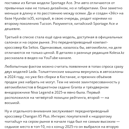
поставки из Китая модели Sportage Ace. Эти авто отличаются от
привычных нам не только дизайном, но и габаритами. Они заметно
меньше в длину и по расстоянию между осями. Да и создан «Эйс» на
базе Hyundai ix35, который, в свою очередь, уходит корнями ко
второму поколению Tucson. Разумеется, китайский Sportage Ace и
дешевле.
Третьей в списке стала ещё одна модель, доступная в официальных
салонах и на сером рынке. Это переднеприводный компакт-
кроссовер Kia Seltos. Одинаковые, казалось бы, автомобили, на деле
отличаются не только ценой. В деталях о разнице редакция Kolesa.kz
рассказала в видео на YouTube-канале.
Любопытным фактом можно считать появление в топах спроса сразу
двух моделей Lada. Тольяттинские машины вернулись в автосалоны
в 2024 году, но уже без сборки в Костанае, и прежних объёмов
продаж уже набрать не могут. Тем не менее заинтересованность у
автомобилистов в бюджетном седане Granta и трёхдверном
внедорожнике Niva Legend в 2025-м явно была. Первый
расположился на четвёртой позиции рейтинга, второй — на
восьмой.
Ну и отдельного внимания заслуживает переднеприводный
кроссовер Changan X5 Plus. Интерес покупателей к недорогому
«китайцу» на сером рынке в начале года был не самым высоким —
седьмое место в топ-10, но к концу 2025-го он выбрался на вторую