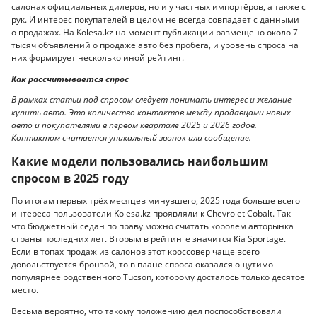
салонах официальных дилеров, но и у частных импортёров, а также с
рук. И интерес покупателей в целом не всегда совпадает с данными
о продажах. На Kolesa.kz на момент публикации размещено около 7
тысяч объявлений о продаже авто без пробега, и уровень спроса на
них формирует несколько иной рейтинг.
Как рассчитывается спрос
В рамках статьи под спросом следует понимать интерес и желание
купить авто. Это количество контактов между продавцами новых
авто и покупателями в первом квартале 2025 и 2026 годов.
Контактом считается уникальный звонок или сообщение.
Какие модели пользовались наибольшим
спросом в 2025 году
По итогам первых трёх месяцев минувшего, 2025 года больше всего
интереса пользователи Kolesa.kz проявляли к Chevrolet Cobalt. Так
что бюджетный седан по праву можно считать королём авторынка
страны последних лет. Вторым в рейтинге значится Kia Sportage.
Если в топах продаж из салонов этот кроссовер чаще всего
довольствуется бронзой, то в плане спроса оказался ощутимо
популярнее родственного Tucson, которому досталось только десятое
место.
Весьма вероятно, что такому положению дел поспособствовали