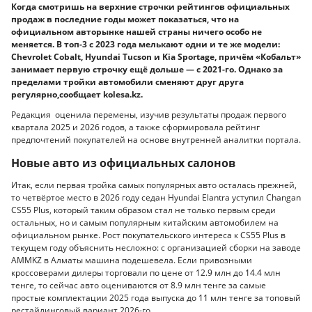
Когда смотришь на верхние строчки рейтингов официальных
продаж в последние годы может показаться, что на
официальном авторынке нашей страны ничего особо не
меняется. В топ-3 с 2023 года мелькают одни и те же модели:
Chevrolet Cobalt, Hyundai Tucson и Kia Sportage, причём «Кобальт»
занимает первую строчку ещё дольше — с 2021-го. Однако за
пределами тройки автомобили сменяют друг друга
регулярно,сообщает kolesa.kz.
Редакция оценила перемены, изучив результаты продаж первого
квартала 2025 и 2026 годов, а также сформировала рейтинг
предпочтений покупателей на основе внутренней аналитки портала.
Новые авто из официальных салонов
Итак, если первая тройка самых популярных авто осталась прежней,
то четвёртое место в 2026 году седан Hyundai Elantra уступил Changan
CS55 Plus, который таким образом стал не только первым среди
остальных, но и самым популярным китайским автомобилем на
официальном рынке. Рост покупательского интереса к CS55 Plus в
текущем году объяснить несложно: с организацией сборки на заводе
AMMKZ в Алматы машина подешевела. Если привозными
кроссоверами дилеры торговали по цене от 12.9 млн до 14.4 млн
тенге, то сейчас авто оцениваются от 8.9 млн тенге за самые
простые комплектации 2025 года выпуска до 11 млн тенге за топовый
рестайлинговый вариант 2026-го.