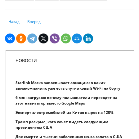
Предыдущий: Самозанятые или ИП. Какой статус лучше выбрать для м
Следующий: Пожилые граждане в зоне риска: как распозна
Назад
Вперед
НОВОСТИ
Starlink Маска завоевывает авиацию: в каких
авиакомпаниях уже есть спутниковый Wi-Fi на борту
6 млн загрузок: почему пользователи переходят на
этот навигатор вместо Google Maps
Экспорт электромобилей из Китая вырос на 120%
Трамп раскрыл, кого хочет видеть следующим
президентом США
Две смерти и тысячи заболевших из-за салата в США