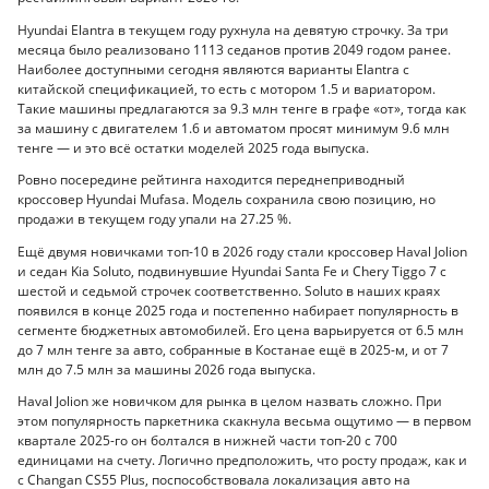
Hyundai Elantra в текущем году рухнула на девятую строчку. За три
месяца было реализовано 1113 седанов против 2049 годом ранее.
Наиболее доступными сегодня являются варианты Elantra с
китайской спецификацией, то есть с мотором 1.5 и вариатором.
Такие машины предлагаются за 9.3 млн тенге в графе «от», тогда как
за машину с двигателем 1.6 и автоматом просят минимум 9.6 млн
тенге — и это всё остатки моделей 2025 года выпуска.
Ровно посередине рейтинга находится переднеприводный
кроссовер Hyundai Mufasa. Модель сохранила свою позицию, но
продажи в текущем году упали на 27.25 %.
Ещё двумя новичками топ-10 в 2026 году стали кроссовер Haval Jolion
и седан Kia Soluto, подвинувшие Hyundai Santa Fe и Chery Tiggo 7 c
шестой и седьмой строчек соответственно. Soluto в наших краях
появился в конце 2025 года и постепенно набирает популярность в
сегменте бюджетных автомобилей. Его цена варьируется от 6.5 млн
до 7 млн тенге за авто, собранные в Костанае ещё в 2025-м, и от 7
млн до 7.5 млн за машины 2026 года выпуска.
Haval Jolion же новичком для рынка в целом назвать сложно. При
этом популярность паркетника скакнула весьма ощутимо — в первом
квартале 2025-го он болтался в нижней части топ-20 с 700
единицами на счету. Логично предположить, что росту продаж, как и
с Changan CS55 Plus, поспособствовала локализация авто на