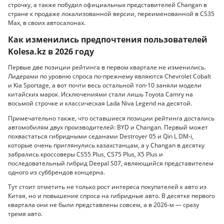
строчку, а также побудил официальных представителей Changan в
стране к продаже локализованной версии, переименованной в CS35
Max, в своих автосалонах.
Как изменились предпочтения пользователей
Kolesa.kz в 2026 году
Первые две позиции рейтинга в первом квартале не изменились.
Лидерами по уровню спроса по-прежнему являются Chevrolet Cobalt
и Kia Sportage, а вот почти весь остальной топ-10 заняли модели
китайских марок. Исключениями стали лишь Toyota Camry на
восьмой строчке и классическая Lada Niva Legend на десятой.
Примечательно также, что оставшиеся позиции рейтинга достались
автомобилям двух производителей: BYD и Changan. Первый может
похвастаться гибридными седанами Destroyer 05 и Qin L DM-i,
которые очень приглянулись казахстанцам, а у Changan в десятку
забрались кроссоверы CS55 Plus, CS75 Plus, X5 Plus и
последовательный гибрид Deepal S07, являющийся представителем
одного из суббрендов концерна.
Тут стоит отметить не только рост интереса покупателей к авто из
Китая, но и повышение спроса на гибридные авто. В десятке первого
квартала они не были представлены совсем, а в 2026-м — сразу
тремя авто.