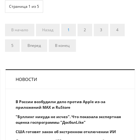
Страница 1 из 5
В начало
Назад
1
2
3
4
5
Вперед
В конец
НОВОСТИ
В России возбудили дело против Apple из-за
приложений MAX и RuStore
"Буллинг никуда не исчез". Что показала экспертная
оценка госпрограммы "ДосболLike"
США готовят закон об экстренном отключении ИИ