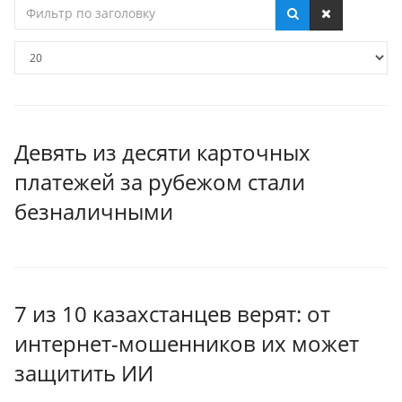
Фильтр
по
заголовку
Кол-
во
строк:
Девять из десяти карточных
платежей за рубежом стали
безналичными
7 из 10 казахстанцев верят: от
интернет-мошенников их может
защитить ИИ