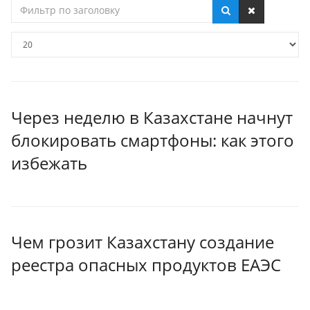
Фильтр
по
заголовку
Кол-
во
строк:
Через неделю в Казахстане начнут
блокировать смартфоны: как этого
избежать
Чем грозит Казахстану создание
реестра опасных продуктов ЕАЭС