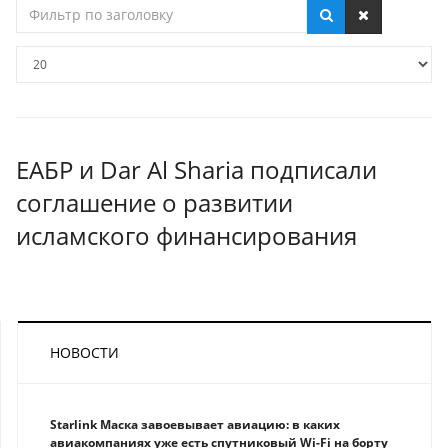
Фильтр
по
заголовку
Кол-
во
строк:
ЕАБР и Dar Al Sharia подписали
соглашение о развитии
исламского финансирования
НОВОСТИ
Starlink Маска завоевывает авиацию: в каких
авиакомпаниях уже есть спутниковый Wi-Fi на борту