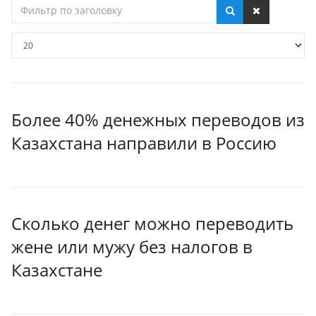
Фильтр
по
заголовку
Кол-
во
строк:
Более 40% денежных переводов из
Казахстана направили в Россию
Сколько денег можно переводить
жене или мужу без налогов в
Казахстане