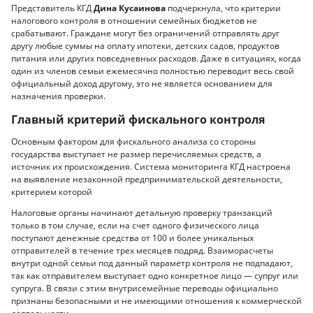
Представитель КГД
Дина Кусаинова
подчеркнула, что критерии
налогового контроля в отношении семейных бюджетов не
срабатывают. Граждане могут без ограничений отправлять друг
другу любые суммы на оплату ипотеки, детских садов, продуктов
питания или других повседневных расходов. Даже в ситуациях, когда
один из членов семьи ежемесячно полностью переводит весь свой
официальный доход другому, это не является основанием для
назначения проверки.
Главный критерий фискального контроля
Основным фактором для фискального анализа со стороны
государства выступает не размер перечисляемых средств, а
источник их происхождения. Система мониторинга КГД настроена
на выявление незаконной предпринимательской деятельности,
критерием которой
Налоговые органы начинают детальную проверку транзакций
только в том случае, если на счет одного физического лица
поступают денежные средства от 100 и более уникальных
отправителей в течение трех месяцев подряд. Взаиморасчеты
внутри одной семьи под данный параметр контроля не подпадают,
так как отправителем выступает одно конкретное лицо — супруг или
супруга. В связи с этим внутрисемейные переводы официально
признаны безопасными и не имеющими отношения к коммерческой