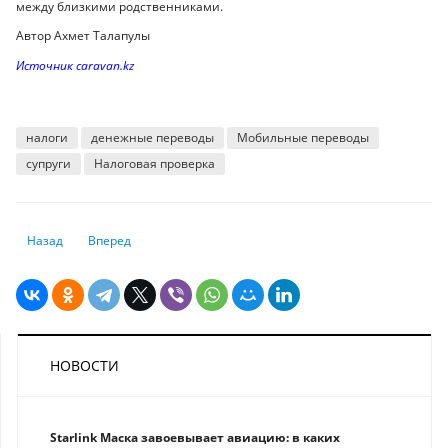
между близкими родственниками.
Автор Ахмет Талапулы
Источник caravan.kz
налоги
денежные переводы
Мобильные переводы
супруги
Налоговая проверка
Предыдущий: Изменились правила начисления и выплаты пенсий
Следующий: Осторожно, мошенники
Назад
Вперед
НОВОСТИ
Starlink Маска завоевывает авиацию: в каких