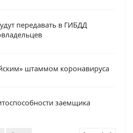
будут передавать в ГИБДД
овладельцев
ийским» штаммом коронавируса
дитоспособности заемщика