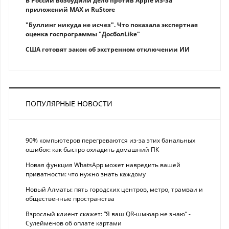
В России возбудили дело против Apple из-за
приложений MAX и RuStore
"Буллинг никуда не исчез". Что показала экспертная
оценка госпрограммы "ДосболLike"
США готовят закон об экстренном отключении ИИ
ПОПУЛЯРНЫЕ НОВОСТИ
90% компьютеров перегреваются из-за этих банальных
ошибок: как быстро охладить домашний ПК
Новая функция WhatsApp может навредить вашей
приватности: что нужно знать каждому
Новый Алматы: пять городских центров, метро, трамваи и
общественные пространства
Взрослый клиент скажет: “Я ваш QR-шмюар не знаю“ -
Сулейменов об оплате картами