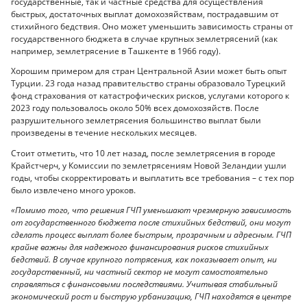
государственные, так и частные средства для осуществления
быстрых, достаточных выплат домохозяйствам, пострадавшим от
стихийного бедствия. Оно может уменьшить зависимость страны от
государственного бюджета в случае крупных землетрясений (как
например, землетрясение в Ташкенте в 1966 году).
Хорошим примером для стран Центральной Азии может быть опыт
Турции. 23 года назад правительство страны образовало Турецкий
фонд страхования от катастрофических рисков, услугами которого к
2023 году пользовалось около 50% всех домохозяйств. После
разрушительного землетрясения большинство выплат были
произведены в течение нескольких месяцев.
Стоит отметить, что 10 лет назад, после землетрясения в городе
Крайстчерч, у Комиссии по землетрясениям Новой Зеландии ушли
годы, чтобы скорректировать и выплатить все требования – с тех пор
было извлечено много уроков.
«Помимо того, что решения ГЧП уменьшают чрезмерную зависимость
от государственного бюджета после стихийных бедствий, они могут
сделать процесс выплат более быстрым, прозрачным и адресным. ГЧП
крайне важны для надежного финансирования рисков стихийных
бедствий. В случае крупного потрясения, как показывает опыт, ни
государственный, ни частный сектор не могут самостоятельно
справляться с финансовыми последствиями. Учитывая стабильный
экономический рост и быструю урбанизацию, ГЧП находятся в центре