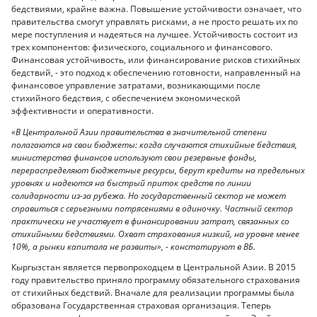
бедствиями, крайне важна. Повышение устойчивости означает, что
правительства смогут управлять рисками, а не просто решать их по
мере поступления и надеяться на лучшее. Устойчивость состоит из
трех компонентов: физического, социального и финансового.
Финансовая устойчивость, или финансирование рисков стихийных
бедствий, - это подход к обеспечению готовности, направленный на
финансовое управление затратами, возникающими после
стихийного бедствия, с обеспечением экономической
эффективности и оперативности.
«В Центральной Азии правительства в значительной степени
полагаются на свои бюджеты: когда случаются стихийные бедствия,
министерства финансов используют свои резервные фонды,
перераспределяют бюджетные ресурсы, берут кредиты на предельных
уровнях и надеются на быстрый приток средств по линии
солидарности из-за рубежа. Но государственный сектор не может
справиться с серьезными потрясениями в одиночку. Частный сектор
практически не участвует в финансировании затрат, связанных со
стихийными бедствиями. Охват страхования низкий, на уровне менее
10%, а рынки капитала не развиты», - констатируют в ВБ.
Кыргызстан является первопроходцем в Центральной Азии. В 2015
году правительство приняло программу обязательного страхования
от стихийных бедствий. Вначале для реализации программы была
образована Государственная страховая организация. Теперь