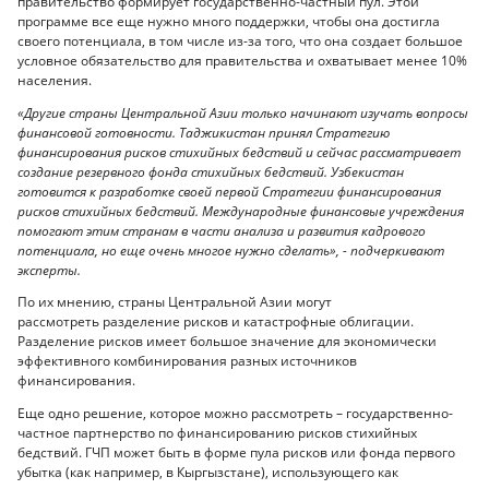
правительство формирует государственно-частный пул. Этой
программе все еще нужно много поддержки, чтобы она достигла
своего потенциала, в том числе из-за того, что она создает большое
условное обязательство для правительства и охватывает менее 10%
населения.
«Другие страны Центральной Азии только начинают изучать вопросы
финансовой готовности. Таджикистан принял Стратегию
финансирования рисков стихийных бедствий и сейчас рассматривает
создание резервного фонда стихийных бедствий. Узбекистан
готовится к разработке своей первой Стратегии финансирования
рисков стихийных бедствий. Международные финансовые учреждения
помогают этим странам в части анализа и развития кадрового
потенциала, но еще очень многое нужно сделать», - подчеркивают
эксперты.
По их мнению, страны Центральной Азии могут
рассмотреть разделение рисков и катастрофные облигации.
Разделение рисков имеет большое значение для экономически
эффективного комбинирования разных источников
финансирования.
Еще одно решение, которое можно рассмотреть – государственно-
частное партнерство по финансированию рисков стихийных
бедствий. ГЧП может быть в форме пула рисков или фонда первого
убытка (как например, в Кыргызстане), использующего как