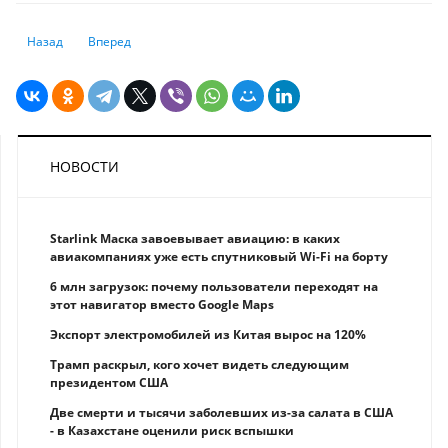
Предыдущий: На сколько и как приумножились пенсионные накоплен
Следующий: Налоговые поступления в госбюджет сократили
Назад
Вперед
НОВОСТИ
Starlink Маска завоевывает авиацию: в каких
авиакомпаниях уже есть спутниковый Wi-Fi на борту
6 млн загрузок: почему пользователи переходят на
этот навигатор вместо Google Maps
Экспорт электромобилей из Китая вырос на 120%
Трамп раскрыл, кого хочет видеть следующим
президентом США
Две смерти и тысячи заболевших из-за салата в США
- в Казахстане оценили риск вспышки