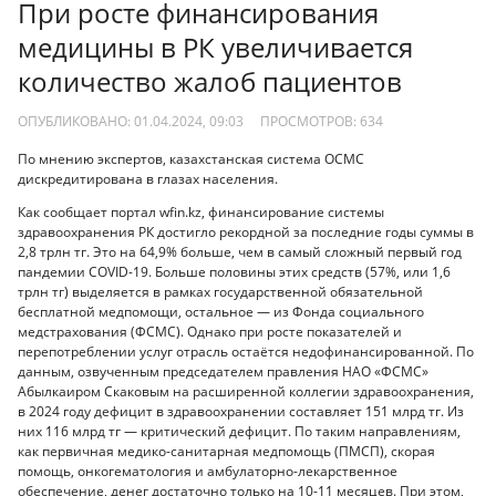
При росте финансирования
медицины в РК увеличивается
количество жалоб пациентов
ОПУБЛИКОВАНО: 01.04.2024, 09:03
ПРОСМОТРОВ:
634
По мнению экспертов, казахстанская система ОСМС
дискредитирована в глазах населения.
Как сообщает портал wfin.kz, финансирование системы
здравоохранения РК достигло рекордной за последние годы суммы в
2,8 трлн тг. Это на 64,9% больше, чем в самый сложный первый год
пандемии COVID-19. Больше половины этих средств (57%, или 1,6
трлн тг) выделяется в рамках государственной обязательной
бесплатной медпомощи, остальное — из Фонда социального
медстрахования (ФСМС). Однако при росте показателей и
перепотреблении услуг отрасль остаётся недофинансированной. По
данным, озвученным председателем правления НАО «ФСМС»
Абылкаиром Скаковым на расширенной коллегии здравоохранения,
в 2024 году дефицит в здравоохранении составляет 151 млрд тг. Из
них 116 млрд тг — критический дефицит. По таким направлениям,
как первичная медико-санитарная медпомощь (ПМСП), скорая
помощь, онкогематология и амбулаторно-лекарственное
обеспечение, денег достаточно только на 10-11 месяцев. При этом,