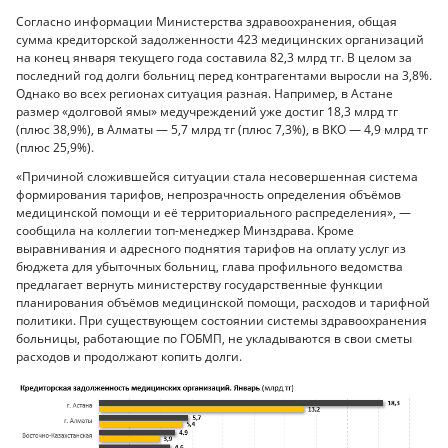
Согласно информации Министерства здравоохранения, общая
сумма кредиторской задолженности 423 медицинских организаций
на конец января текущего года составила 82,3 млрд тг. В целом за
последний год долги больниц перед контрагентами выросли на 3,8%.
Однако во всех регионах ситуация разная. Например, в Астане
размер «долговой ямы» медучреждений уже достиг 18,3 млрд тг
(плюс 38,9%), в Алматы — 5,7 млрд тг (плюс 7,3%), в ВКО — 4,9 млрд тг
(плюс 25,9%).
«Причиной сложившейся ситуации стала несовершенная система
формирования тарифов, непрозрачность определения объёмов
медицинской помощи и её территориального распределения», —
сообщила на коллегии топ-менеджер Минздрава. Кроме
выравнивания и адресного поднятия тарифов на оплату услуг из
бюджета для убыточных больниц, глава профильного ведомства
предлагает вернуть министерству государственные функции
планирования объёмов медицинской помощи, расходов и тарифной
политики. При существующем состоянии системы здравоохранения
больницы, работающие по ГОБМП, не укладываются в свои сметы
расходов и продолжают копить долги.