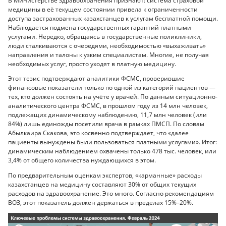
В Министерстве здравоохранения признают: система страховой
медицины в её текущем состоянии привела к ограниченности
доступа застрахованных казахстанцев к услугам бесплатной помощи.
Наблюдается подмена государственных гарантий платными
услугами. Нередко, обращаясь в государственные поликлиники,
люди сталкиваются с очередями, необходимостью «выхаживать»
направления и талоны к узким специалистам. Многие, не получая
необходимых услуг, просто уходят в платную медицину.
Этот тезис подтверждают аналитики ФСМС, проверившие
финансовые показатели только по одной из категорий пациентов —
тех, кто должен состоять на учёте у врачей. По данным ситуационно-
аналитического центра ФСМС, в прошлом году из 14 млн человек,
подлежащих динамическому наблюдению, 11,7 млн человек (или
84%) лишь единожды посетили врача в рамках ПМСП. По словам
Абылкаира Скакова, это косвенно подтверждает, что «далее
пациенты вынуждены были пользоваться платными услугами». Итог:
динамическим наблюдением охвачены только 478 тыс. человек, или
3,4% от общего количества нуждающихся в этом.
По предварительным оценкам экспертов, «карманные» расходы
казахстанцев на медицину составляют 30% от общих текущих
расходов на здравоохранение. Это много. Согласно рекомендациям
ВОЗ, этот показатель должен держаться в пределах 15%–20%.