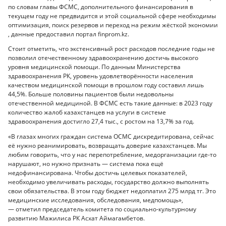
по словам главы ФСМС, дополнительного финансирования в
текущем году не предвидится и этой социальной сфере необходимы
оптимизация, поиск резервов и переход на режим жёсткой экономии
, данные предоставил портал finprom.kz.
Стоит отметить, что экстенсивный рост расходов последние годы не
позволил отечественному здравоохранению достичь высокого
уровня медицинской помощи. По данным Министерства
здравоохранения РК, уровень удовлетворённости населения
качеством медицинской помощи в прошлом году составил лишь
44,5%. Больше половины пациентов были недовольны
отечественной медициной. В ФСМС есть такие данные: в 2023 году
количество жалоб казахстанцев на услуги в системе
здравоохранения достигло 27,4 тыс., с ростом на 13,7% за год.
«В глазах многих граждан система ОСМС дискредитирована, сейчас
её нужно реанимировать, возвращать доверие казахстанцев. Мы
любим говорить, что у нас перепотребление, медорганизации где-то
нарушают, но нужно признать — система пока ещё
недофинансирована. Чтобы достичь целевых показателей,
необходимо увеличивать расходы, государство должно выполнять
свои обязательства. В этом году бюджет недоплатил 275 млрд тг. Это
медицинские исследования, обследования, медпомощь»,
— отметил председатель комитета по социально-культурному
развитию Мажилиса РК Асхат Аймагамбетов.