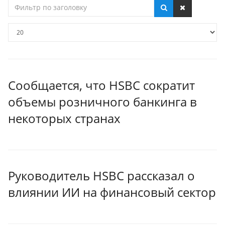
Фильтр
по
заголовку
Кол-
во
строк:
Сообщается, что HSBC сократит
объемы розничного банкинга в
некоторых странах
Руководитель HSBC рассказал о
влиянии ИИ на финансовый сектор