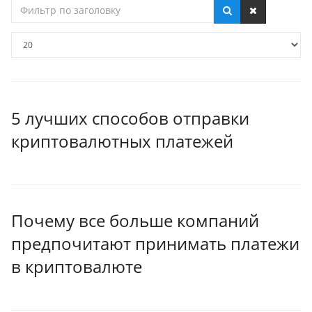
Фильтр
по
заголовку
Кол-
во
строк:
5 лучших способов отправки
криптовалютных платежей
Почему все больше компаний
предпочитают принимать платежи
в криптовалюте