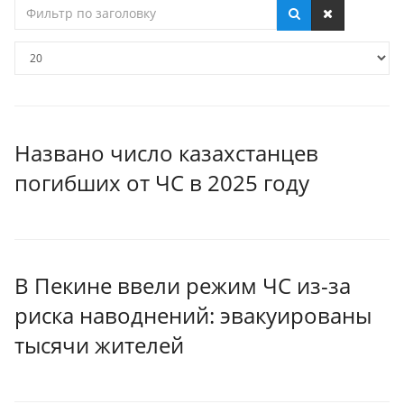
Фильтр
по
заголовку
Кол-
во
строк:
Названо число казахстанцев
погибших от ЧС в 2025 году
В Пекине ввели режим ЧС из-за
риска наводнений: эвакуированы
тысячи жителей