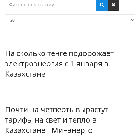
Фильтр
по
заголовку
Кол-
во
строк:
На сколько тенге подорожает
электроэнергия с 1 января в
Казахстане
Почти на четверть вырастут
тарифы на свет и тепло в
Казахстане - Минэнерго