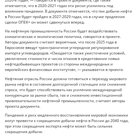
2020-е годы», — говорится в проекте документа, где также
отмечается, что в 2020-2021 годах эти риски усилились под
влиянием пандемии. В документе отмечается, что пик добычи нефти
в России будет пройден в 2027-2029 годах, но в случае продления
сделки ОПЕК+ он может сдвинуться вперед.
На нефтяную промышленность России будет воздействовать
климатическая и экологическая политика, говорится в проекте.
Авторы документа считают вероятным, что после 2025 года в
Евросоюзе введут трансграничное углеродное регулирование
импорта углеводородов. «Ожидается также ужесточение условий,
увеличение стоимости и числа отказов в кредитовании новых
нефтедобывающих проектов со стороны международных и
европейских финансовых институтов», — указывается в проекте.
Нефтяная отрасль России должна готовиться к переходу мирового
рынка нефти в состояние долгосрочной стагнации или снижения
спроса, что будет способствовать как усилению международной
конкуренции за рынки сбыта, так и снижению инвестиционной
привлекательности нефтяной промышленности, считают авторы
проекта документа.
Пандемия и риск медленного восстановления мировой экономики
могут привести к сокращению добычи нефти в России до 2040 года,
при этом сокращение экспорта нефти может быть сильнее
сокращения добычи.