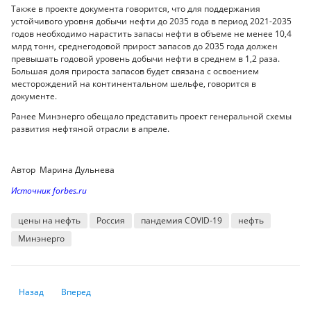
Также в проекте документа говорится, что для поддержания
устойчивого уровня добычи нефти до 2035 года в период 2021-2035
годов необходимо нарастить запасы нефти в объеме не менее 10,4
млрд тонн, среднегодовой прирост запасов до 2035 года должен
превышать годовой уровень добычи нефти в среднем в 1,2 раза.
Большая доля прироста запасов будет связана с освоением
месторождений на континентальном шельфе, говорится в
документе.
Ранее Минэнерго обещало представить проект генеральной схемы
развития нефтяной отрасли в апреле.
Автор Марина Дульнева
Источник forbes.ru
цены на нефть
Россия
пандемия COVID-19
нефть
Минэнерго
Предыдущий: Опубликован список FinTech-миллиардеров
Следующий: МСБ дадут отсрочку на выплату кредитов
Назад
Вперед