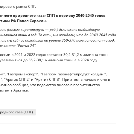
мирового рынка СПГ.
ного природного газа (СПГ) к периоду 2040-2045 годов
етики РФ Павел Сорокин.
мию (нового коронавируса — ред.). Если взять отдалённую
ллионов тонн в год. То есть, мы ожидаем, что до 2040-2045 года
ия, мы сейчас находимся на уровне 360-370 миллионов тонн в год,
е канала "Россия 24".
оссии в 2021 и 2022 годах составит 30,2-31,2 миллиона тонн
увеличиться до 36,2-38,1 миллиона тонн, а в 2024 году
", "Газпром экспорт", "Газпром газонефтепродукт холдинг",
", "Арктик СПГ 2" и "Арктик СПГ 3". При этом, в начале июня в
гинов сообщил, что ведомство внесло в правительство
ктам в Арктике.
одного газа (СПГ)