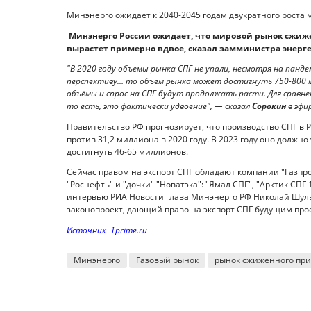
Минэнерго ожидает к 2040-2045 годам двукратного роста 
Минэнерго России ожидает, что мировой рынок сжижен
вырастет примерно вдвое, сказал замминистра энерг
"В 2020 году объемы рынка СПГ не упали, несмотря на панде
перспективу… то объем рынка может достигнуть 750-800 ми
объёмы и спрос на СПГ будут продолжать расти. Для сравнен
то есть, это фактически удвоение", — сказал
Сорокин
в эфир
Правительство РФ прогнозирует, что производство СПГ в Р
против 31,2 миллиона в 2020 году. В 2023 году оно должно 
достигнуть 46-65 миллионов.
Сейчас правом на экспорт СПГ обладают компании "Газпром
"Роснефть" и "дочки" "Новатэка": "Ямал СПГ", "Арктик СПГ 1
интервью РИА Новости глава Минэнерго РФ Николай Шуль
законопроект, дающий право на экспорт СПГ будущим прое
Источник 1prime.ru
Минэнерго
Газовый рынок
рынок сжиженного прир