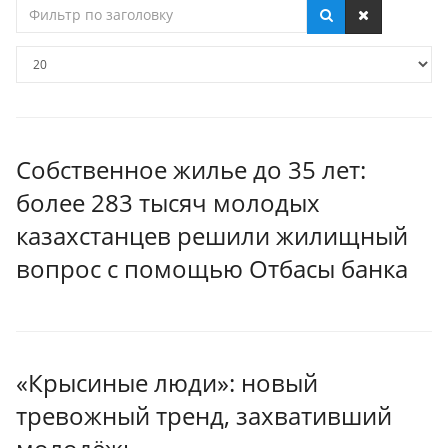
Фильтр
по
заголовку
Кол-
во
строк:
Собственное жилье до 35 лет:
более 283 тысяч молодых
казахстанцев решили жилищный
вопрос с помощью Отбасы банка
«Крысиные люди»: новый
тревожный тренд, захвативший