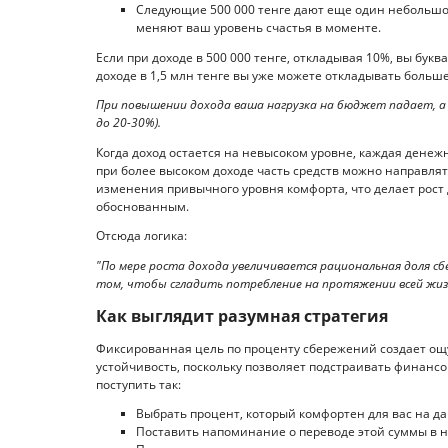
Следующие 500 000 тенге дают еще один небольшо
меняют ваш уровень счастья в моменте.
Если при доходе в 500 000 тенге, откладывая 10%, вы бук
доходе в 1,5 млн тенге вы уже можете откладывать больше
При повышении дохода ваша нагрузка на бюджет падает, а 
до 20-30%).
Когда доход остается на невысоком уровне, каждая денеж
при более высоком доходе часть средств можно направля
изменения привычного уровня комфорта, что делает рост
обоснованным.
Отсюда логика:
"По мере роста дохода увеличивается рациональная доля сбе
том, чтобы сгладить потребление на протяжении всей жиз
Как выглядит разумная стратегия
Фиксированная цель по проценту сбережений создает ощ
устойчивость, поскольку позволяет подстраивать финанс
поступить так:
Выбрать процент, который комфортен для вас на д
Поставить напоминание о переводе этой суммы в 