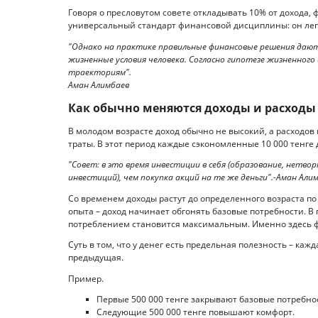
Говоря о пресловутом совете откладывать 10% от дохода, 
универсальный стандарт финансовой дисциплины: он лег
"Однако на практике правильные финансовые решения дают
жизненные условия человека. Согласно гипотезе жизненного
траекториям".
Аман Алимбаев
Как обычно меняются доходы и расходы
В молодом возрасте доход обычно не высокий, а расходов
траты. В этот период каждые сэкономленные 10 000 тенге 
"Совет: в это время инвестиции в себя (образование, нетвор
инвестиций), чем покупка акций на те же деньги".-Аман Али
Со временем доходы растут до определенного возраста п
опыта – доход начинает обгонять базовые потребности. 
потреблением становится максимальным. Именно здесь ф
Суть в том, что у денег есть предельная полезность – к
предыдущая.
Пример.
Первые 500 000 тенге закрывают базовые потребно
Следующие 500 000 тенге повышают комфорт.