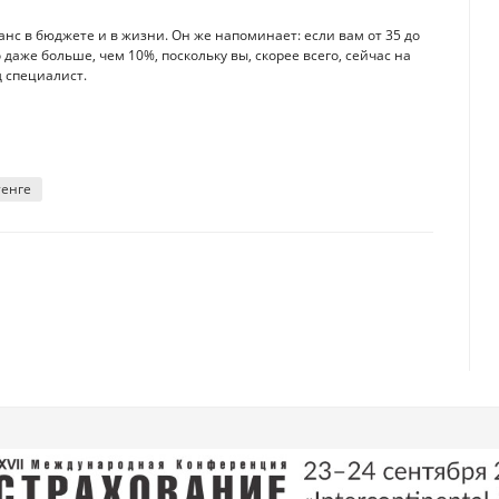
нс в бюджете и в жизни. Он же напоминает: если вам от 35 до
даже больше, чем 10%, поскольку вы, скорее всего, сейчас на
д специалист.
тенге
вый плохой сигнал
ле – аналитики