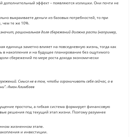
й дополнительный эффект – появляются излишки. Они почти не
вально выкраиваете деньги из базовых потребностей, то при
, чем те же 10%.
значит, рациональная доля сбережений должна расти (например,
ная единица заметно влияет на повседневную жизнь, тогда как
ть в накопления и на будущее планирование без ощутимого
 доли сбережений по мере роста дохода экономически
режений. Смысл не в том, чтобы ограничивать себя сейчас, а в
ни".-Аман Алимбаев
ущение простоты, а гибкая система формирует финансовую
овые решения под текущий этап жизни. Поэтому разумнее
анном жизненном этапе.
накопления и инвестиции.