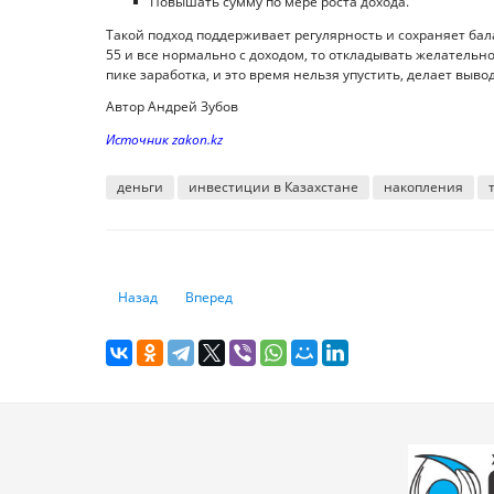
Повышать сумму по мере роста дохода.
Такой подход поддерживает регулярность и сохраняет бала
55 и все нормально с доходом, то откладывать желательно 
пике заработка, и это время нельзя упустить, делает выво
Автор Андрей Зубов
Источник zakon.kz
деньги
инвестиции в Казахстане
накопления
Предыдущий: Экономика Казахстана начала падать: пер
Следующий: Каким будет курс доллара в февра
Назад
Вперед