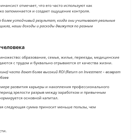
финансист отмечает, что его часто используют как
ко запоминается и создает ощущение контроля.
 более устойчивый результат, когда они учитывают реальные
 цикла, наши доходы и расходы движутся по разным
 человека
 множество: образование, семья, жилье, переезды, медицинские
даются с трудом и буквально отрываются от качества жизни.
кинг) часто дают более высокий ROI (Return on Investment – возврат
мбаев
о мере развития карьеры и накопления профессионального
В период зрелости разрыв между заработком и привычным
ормируется основной капитал.
аждая следующая сумма приносит меньше пользы, чем
сти.