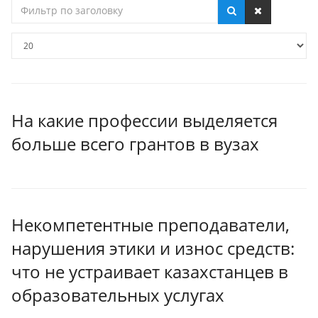
Фильтр
по
заголовку
Кол-
во
строк:
На какие профессии выделяется
больше всего грантов в вузах
Некомпетентные преподаватели,
нарушения этики и износ средств:
что не устраивает казахстанцев в
образовательных услугах