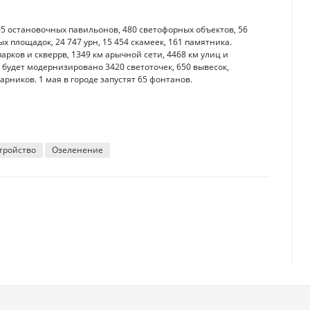
5 остановочных павильонов, 480 светофорных объектов, 56
 площадок, 24 747 урн, 15 454 скамеек, 161 памятника.
рков и скверрв, 1349 км арычной сети, 4468 км улиц и
 будет модернизировано 3420 светоточек, 650 вывесок,
рников. 1 мая в городе запустят 65 фонтанов.
тройство
Озеленение
азахстанцы в 2024 году
 киберстрахование. Когда оно может начать действовать