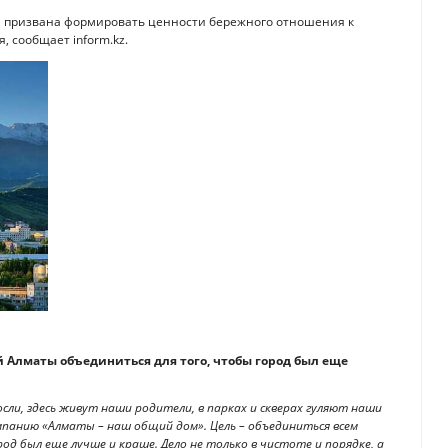
я призвана формировать ценности бережного отношения к
, сообщает inform.kz.
й Алматы объединиться для того, чтобы город был еще
сли, здесь живут наши родители, в парках и скверах гуляют наши
ампанию «Алматы – наш общий дом». Цель – объединиться всем
 был еще лучше и краше. Дело не только в чистоте и порядке, а