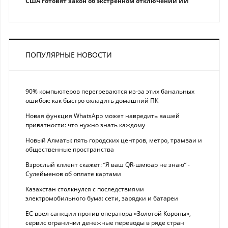
США готовят закон об экстренном отключении ИИ
ПОПУЛЯРНЫЕ НОВОСТИ
90% компьютеров перегреваются из-за этих банальных
ошибок: как быстро охладить домашний ПК
Новая функция WhatsApp может навредить вашей
приватности: что нужно знать каждому
Новый Алматы: пять городских центров, метро, трамваи и
общественные пространства
Взрослый клиент скажет: “Я ваш QR-шмюар не знаю“ -
Сулейменов об оплате картами
Казахстан столкнулся с последствиями
электромобильного бума: сети, зарядки и батареи
ЕС ввел санкции против оператора «Золотой Короны»,
сервис ограничил денежные переводы в ряде стран