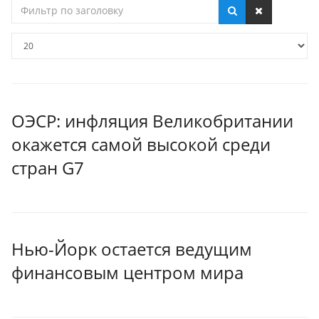
Фильтр
по
заголовку
Кол-
во
строк:
ОЭСР: инфляция Великобритании
окажется самой высокой среди
стран G7
Нью-Йорк остается ведущим
финансовым центром мира