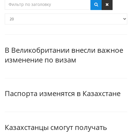
Фильтр
по
заголовку
Кол-
во
строк:
В Великобритании внесли важное
изменение по визам
Паспорта изменятся в Казахстане
Казахстанцы смогут получать