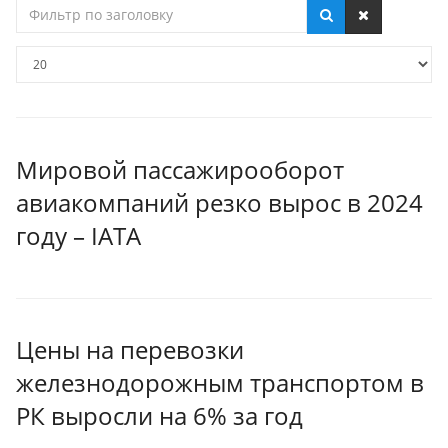
Фильтр
по
заголовку
Кол-
во
строк:
Мировой пассажирооборот
авиакомпаний резко вырос в 2024
году – IATA
Цены на перевозки
железнодорожным транспортом в
РК выросли на 6% за год