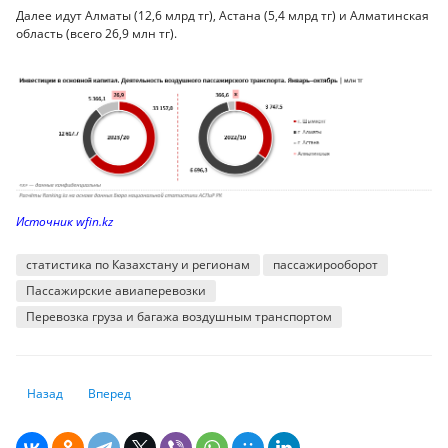
Далее идут Алматы (12,6 млрд тг), Астана (5,4 млрд тг) и Алматинская
область (всего 26,9 млн тг).
Источник wfin.kz
статистика по Казахстану и регионам
пассажирооборот
Пассажирские авиаперевозки
Перевозка груза и багажа воздушным транспортом
Предыдущий: Большая часть казахстанцев удовлетворены чистотой в
Следующий: Четыре из пяти зарегистрированных компаний
Назад
Вперед