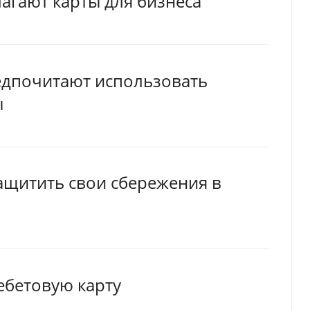
лагают карты для бизнеса
редпочитают использовать
ы
защитить свои сбережения в
бетовую карту