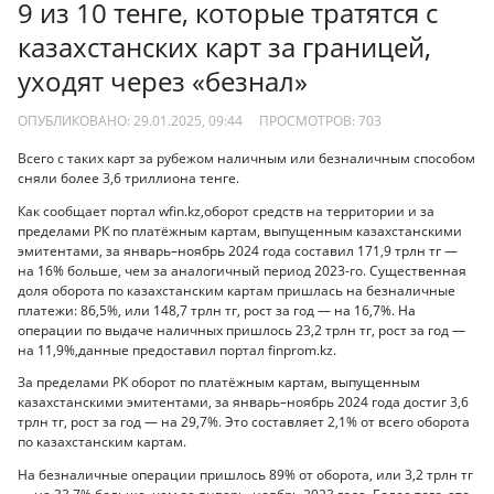
9 из 10 тенге, которые тратятся с
казахстанских карт за границей,
уходят через «безнал»
ОПУБЛИКОВАНО: 29.01.2025, 09:44
ПРОСМОТРОВ:
703
Всего с таких карт за рубежом наличным или безналичным способом
сняли более 3,6 триллиона тенге.
Как сообщает портал wfin.kz,оборот средств на территории и за
пределами РК по платёжным картам, выпущенным казахстанскими
эмитентами, за январь–ноябрь 2024 года составил 171,9 трлн тг —
на 16% больше, чем за аналогичный период 2023-го. Существенная
доля оборота по казахстанским картам пришлась на безналичные
платежи: 86,5%, или 148,7 трлн тг, рост за год — на 16,7%. На
операции по выдаче наличных пришлось 23,2 трлн тг, рост за год —
на 11,9%,данные предоставил портал finprom.kz.
За пределами РК оборот по платёжным картам, выпущенным
казахстанскими эмитентами, за январь–ноябрь 2024 года достиг 3,6
трлн тг, рост за год — на 29,7%. Это составляет 2,1% от всего оборота
по казахстанским картам.
На безналичные операции пришлось 89% от оборота, или 3,2 трлн тг