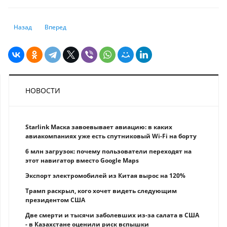
Предыдущий: Что изменится в жизни казахстанцев с июня 2025 года
Следующий: Вредные условия труда: какие льготы и компе
Назад
Вперед
НОВОСТИ
Starlink Маска завоевывает авиацию: в каких
авиакомпаниях уже есть спутниковый Wi-Fi на борту
6 млн загрузок: почему пользователи переходят на
этот навигатор вместо Google Maps
Экспорт электромобилей из Китая вырос на 120%
Трамп раскрыл, кого хочет видеть следующим
президентом США
Две смерти и тысячи заболевших из-за салата в США
- в Казахстане оценили риск вспышки