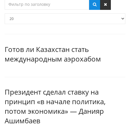
Фильтр
по
заголовку
Кол-
во
строк:
Готов ли Казахстан стать
международным аэрохабом
Президент сделал ставку на
принцип «в начале политика,
потом экономика» — Данияр
Ашимбаев