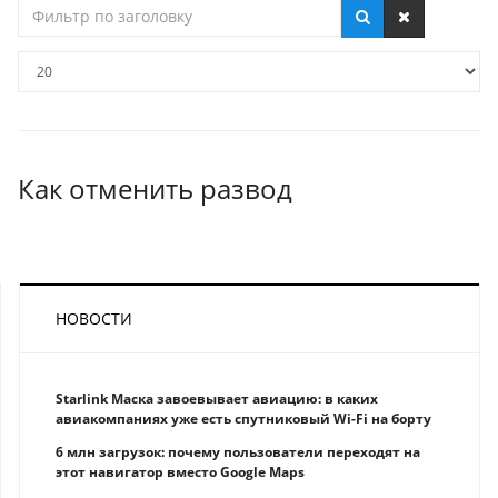
Фильтр
по
заголовку
Кол-
во
строк:
Как отменить развод
НОВОСТИ
Starlink Маска завоевывает авиацию: в каких
авиакомпаниях уже есть спутниковый Wi-Fi на борту
6 млн загрузок: почему пользователи переходят на
этот навигатор вместо Google Maps