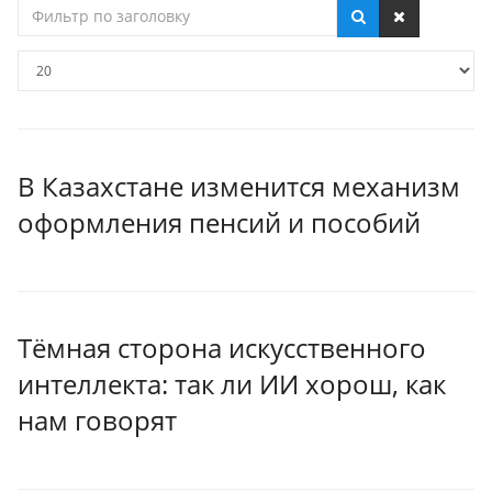
Фильтр
по
заголовку
Кол-
во
строк:
В Казахстане изменится механизм
оформления пенсий и пособий
Тёмная сторона искусственного
интеллекта: так ли ИИ хорош, как
нам говорят